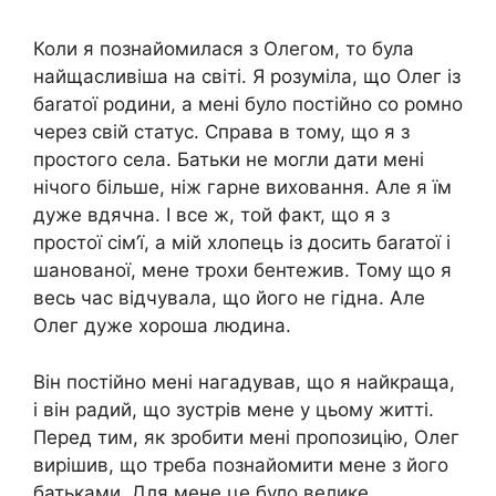
Коли я познайомилася з Олегом, то була
найщасливіша на світі. Я розуміла, що Олег із
баrатої родини, а мені було постійно со ромно
через свій статус. Справа в тому, що я з
простого села. Батьки не могли дати мені
нічого більше, ніж гарне виховання. Але я їм
дуже вдячна. І все ж, той факт, що я з
простої сім’ї, а мій хлопець із досить баrатої і
шанованої, мене трохи бентежив. Тому що я
весь час відчувала, що його не гідна. Але
Олег дуже хороша людина.
Він постійно мені нагадував, що я найкраща,
і він радий, що зустрів мене у цьому житті.
Перед тим, як зробити мені пропозицію, Олег
вирішив, що треба познайомити мене з його
батьками. Для мене це було велике