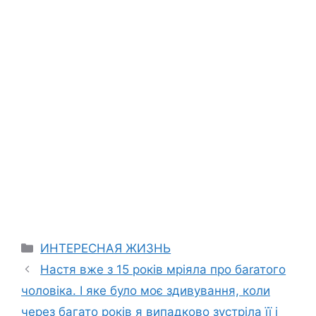
Categories
ИНТЕРЕСНАЯ ЖИЗНЬ
Настя вже з 15 років мріяла про баrатого
чоловіка. І яке було моє здивування, коли
через багато років я випадково зустріла її і