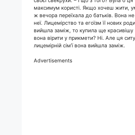
своєї свекрухи. – І що з того? Була б ця 
максимум користі. Якщо хочеш жити, умі
ж вечора переїхала до батьків. Вона не
неї. Лицемірство та егоїзм її нових род
вийшла заміж, то купила ще красивішу с
вона вірити у прикмети? Ні. Але ця ситу
лицемірній сім’ї вона вийшла заміж.
Advertisements