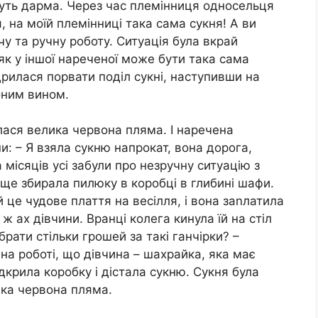
дуть дарма. Через час племінниця односельця
я, на моїй племінниці така сама сукня! А ви
у та ручну роботу. Ситуація була вкрай
як у іншої нареченої може бути така сама
дрилася порвати поділ сукні, наступивши на
оним вином.
илася велика червона пляма. І наречена
: – Я взяла сукню напрокат, вона дорога,
а місяців усі забули про незручну ситуацію з
 ще збирала пилюку в коробці в глибині шафи.
 це чудове плаття на весілля, і вона заnлатила
 ж ах дівчини. Вранці колега кинула їй на стіл
 брати стільки грошей за такі ганчірки? –
 на роботі, що дівчина – шахрайка, яка має
ідкрила коробку і дістала сукню. Сукня була
лика червона пляма.