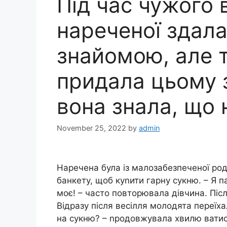
Під час чужого 
нареченої здала
знайомою, але т
придала цьому 
вона знала, що
November 25, 2022
by
admin
Наречена була із малозабезпеченої род
банкету, щоб куnити гарну сукню. – Я па
моє! – часто повторювала дівчина. Післ
Відразу після весілля молодята переїхал
на сукню? – nродовжувала хвилю ватис