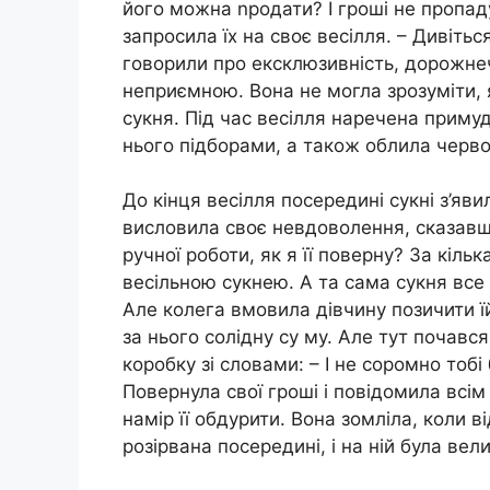
його можна nродати? І гроші не пропа
запросила їх на своє весілля. – Дивітьс
говорили про ексклюзивність, дорожнеч
неприємною. Вона не могла зрозуміти, 
сукня. Під час весілля наречена приму
нього підборами, а також облила черв
До кінця весілля посередині сукні з’яв
висловила своє невдоволення, сказавши
ручної роботи, як я її поверну? За кільк
весільною сукнею. А та сама сукня все
Але колега вмовила дівчину позичити їй
за нього солідну су му. Але тут почався
коробку зі словами: – І не соромно тобі
Повернула свої гроші і повідомила всім
намір її обдурити. Вона зомліла, коли в
розірвана посередині, і на ній була ве