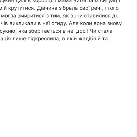
сукня далі в коробці. І мама витягла із ситуації
й крутитися. Дівчина зібрала свої речі, і того
 могла змиритися з тим, як вони ставилися до
ичів викликали в неї огиду. Але коли вона знову
укню, яка зберігається в неї досі! Чи стала
ація лише підкреслила, в якій жадібній та