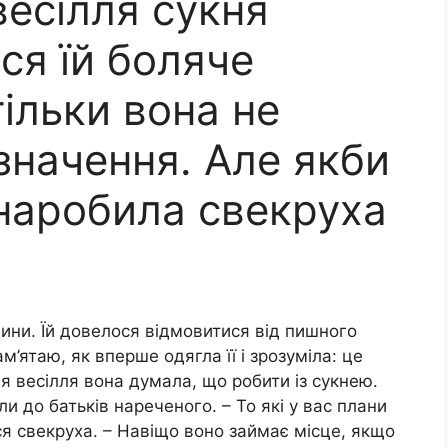
весілля сукня
ся їй боляче
ільки вона не
значення. Але якби
 наробила свекруха
ини. Їй довелося відмовитися від пишного
м’ятаю, як вперше одягла її і зрозуміла: це
я весілля вона думала, що робити із сукнею.
и до батьків нареченого. – То які у вас плани
я свекруха. – Навіщо воно займає місце, якщо