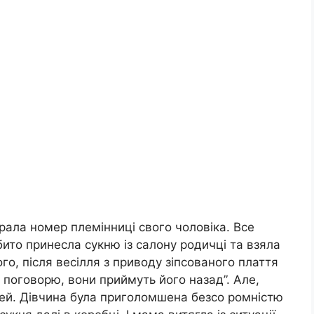
брала номер племінниці свого чоловіка. Все
ібито принесла сукню із салону родичці та взяла
ого, після весілля з приводу зіпсованого плаття
 поговорю, вони приймуть його назад”. Але,
ей. Дівчина була приголомшена безсо ромністю