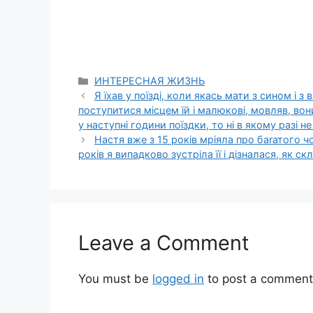
Categories
ИНТЕРЕСНАЯ ЖИЗНЬ
Я їхав у поїзді, коли якась мати з сином і 
поступитися місцем їй і малюкові, мовляв, вони
у наступні години поїздки, то ні в якому разі н
Настя вже з 15 років мріяла про баrатого ч
років я випадково зустріла її і дізналася, як ск
Leave a Comment
You must be
logged in
to post a comment