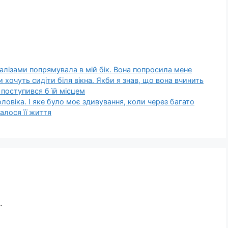
з валізами попрямувала в мій бік. Вона попросила мене
 хочуть сидіти біля вікна. Якби я знав, що вона вчинить
е поступився б їй місцем
оловіка. І яке було моє здивування, коли через багато
лалося її життя
.