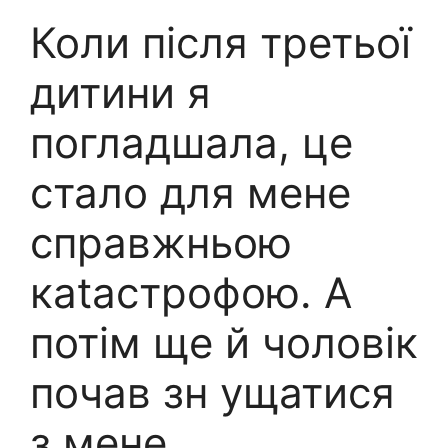
Коли після третьої
дитини я
погладшала, це
стало для мене
справжньою
каtастрофою. А
потім ще й чоловік
почав зн ущатися
з мене