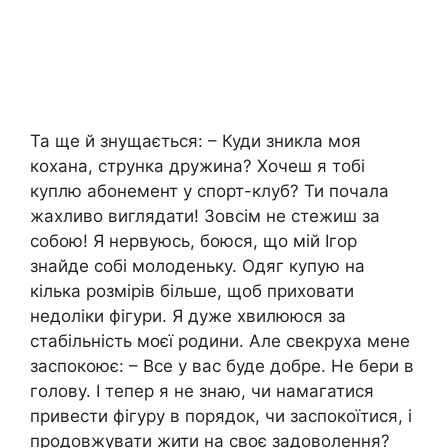
Та ще й знущається: – Куди зникла моя
кохана, струнка дружина? Хочеш я тобі
куплю абонемент у спорт-клуб? Ти почала
жахливо виглядати! Зовсім не стежиш за
собою! Я нервуюсь, боюся, що мій Ігор
знайде собі молоденьку. Одяг купую на
кілька розмірів більше, щоб приховати
недоліки фігури. Я дуже хвилююся за
стабільність моєї родини. Але свекруха мене
заспокоює: – Все у вас буде добре. Не бери в
голову. І тепер я не знаю, чи намагатися
привести фігуру в порядок, чи заспокоїтися, і
продовжувати жити на своє задоволення?