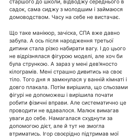
старшого до школи, відводжу середнього в
садок, сама сиджу з молодшим і займаюся
домоводством. Часу на себе не вистачає.
Що таке манікюр, зачіска, СПА вже давно
забула. А ось після народження третьої
дитини стала різко набирати вагу. І до цього
не відрізнялася фігурою моделі, але хоч би
була стрункою. А зараз у мені дев’яносто
кілограмів. Мені страшно дивитись на своє
тіло. Того дня я замкнулася у ванній кімнаті і
довго плакала. Потім вирішила, що сльозами
фігурі не допоможеш і вирішила почати
робити фізичні вправи. Але систематично це
проводити не вдавалося. Малюк вимагав
уваги до себе. Намагалася схуднути за
допомогою дієт, але й тут не змогла
втриматись. Ігор своєрідно підтримав мої