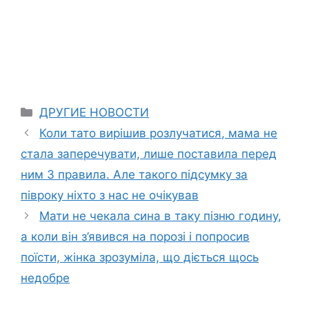
Categories
ДРУГИЕ НОВОСТИ
Коли тато вирішив розлучатися, мама не
стала заперечувати, лише поставила перед
ним 3 правила. Але такого підсумку за
півроку ніхто з нас не очікував
Мати не чекала сина в таку пізню годину,
а коли він з’явився на порозі і попросив
поїсти, жінка зрозуміла, що діється щось
недобре