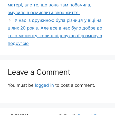
матері, але те, що вона там побачила,
змусило її осмислити своє життя.
У нас із дружиною була різниця у віці на
цілих 20 років. Але все в нас було добре до
того моменту, коли я підслухав її розмову з
подругою
Leave a Comment
You must be
logged in
to post a comment.