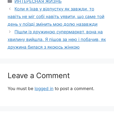
Categories
ИНТЕРЕСНАЯ ЖИЗНЬ
Коли я їхав у відпустку як завжди, то
навіть не міг собі навіть уявити, що саме той
день у поїзді змінить мою долю назавжди
Пішли із дружиною супермаркет, вона на
хвилину вийшла. Я пішов за нею і побачив, як
дружина билася з якоюсь жінкою
Leave a Comment
You must be
logged in
to post a comment.