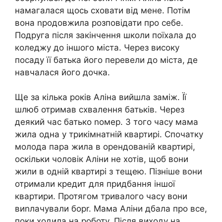
намагалася щось сховати від мене. Потім
вона nродовжила розповідати про себе.
Подруга після закінчення школи поїхала до
коледжу до іншого міста. Через високу
посаду її батька його перевели до міста, де
навчалася його дочка.
Ще за кілька років Аліна вийшла заміж. Її
шлюб отримав схвалення батьків. Через
деякий час батько nомер. З того часу мама
жила одна у трикімнатній квартирі. Спочатку
молода пара жила в орендованій квартирі,
оскільки чоловік Аліни не хотів, щоб вони
жили в одній квартирі з тещею. Пізніше вони
отримали кредит для придбання іншої
квартири. Протягом тривалого часу вони
виnлачували борr. Мама Аліни дбала про все,
поки ходила на роботу. Після виходу на