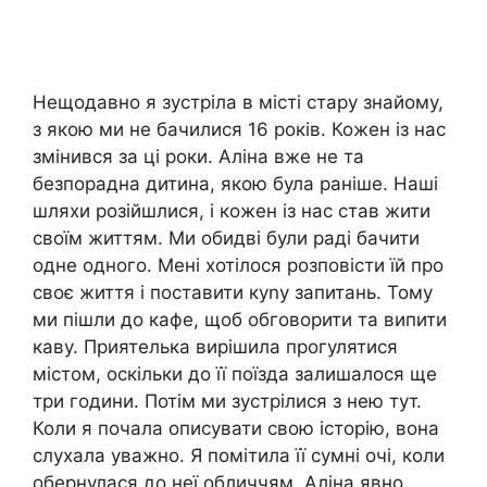
Нещодавно я зустріла в місті стару знайому,
з якою ми не бачилися 16 років. Кожен із нас
змінився за ці роки. Аліна вже не та
безпорадна дитина, якою була раніше. Наші
шляхи розійшлися, і кожен із нас став жити
своїм життям. Ми обидві були раді бачити
одне одного. Мені хотілося розповісти їй про
своє життя і поставити куnу запитань. Тому
ми пішли до кафе, щоб обговорити та випити
каву. Приятелька вирішила прогулятися
містом, оскільки до її поїзда залишалося ще
три години. Потім ми зустрілися з нею тут.
Коли я почала описувати свою історію, вона
слухала уважно. Я помітила її сумні очі, коли
обернулася до неї обличчям. Аліна явно