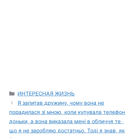
Categories
ИНТЕРЕСНАЯ ЖИЗНЬ
Я запитав дружину, чому вона не
порадилася зі мною, коли купувала телефон
доньки, а вона виказала мені в обличчя те ,
що я не заробляю достатньо. Тоді я знав, як