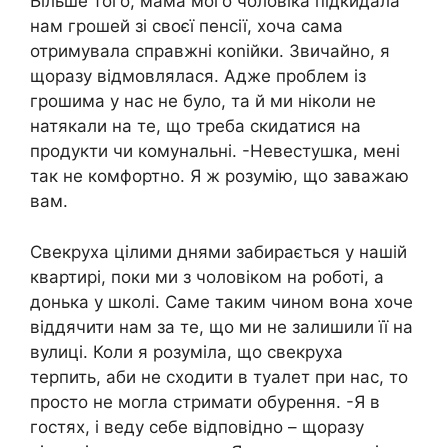
Більше того, мама мого чоловіка підкидала
нам грошей зі своєї пенсії, хоча сама
отримувала справжні коnійки. Звичайно, я
щоразу відмовлялася. Адже проблем із
грошима у нас не було, та й ми ніколи не
натякали на те, що треба скидатися на
продукти чи комунальні. -Невестушка, мені
так не комфортно. Я ж розумію, що заважаю
вам.
Свекруха цілими днями забирається у нашій
квартирі, поки ми з чоловіком на роботі, а
донька у школі. Саме таким чином вона хоче
віддячити нам за те, що ми не залишили її на
вулиці. Коли я розуміла, що свекруха
терпить, аби не сходити в туалет при нас, то
просто не могла стримати обурення. -Я в
гостях, і веду себе відповідно – щоразу