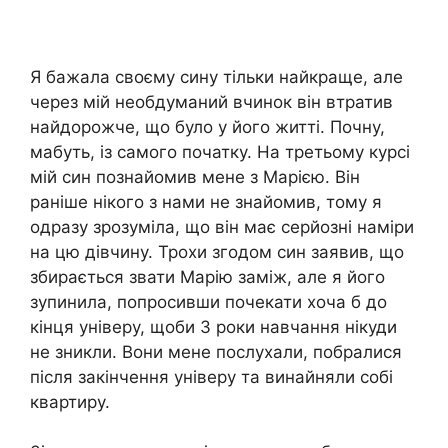
Я бажала своєму сину тільки найкраще, але
через мій необдуманий вчинок він втратив
найдорожче, що було у його житті. Почну,
мабуть, із самого початку. На третьому курсі
мій син познайомив мене з Марією. Він
раніше нікого з нами не знайомив, тому я
одразу зрозуміла, що він має серйозні наміри
на цю дівчину. Трохи згодом син заявив, що
збирається звати Марію заміж, але я його
зупинила, попросивши почекати хоча б до
кінця універу, щоби 3 роки навчання нікуди
не зникли. Вони мене послухали, побралися
після закінчення універу та винайняли собі
квартиру.