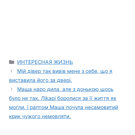
Categories
ИНТЕРЕСНАЯ ЖИЗНЬ
Мій дівер так вивів мене з себе, що я
виставила його за двері.
Маша наро дила, але з донькою щось
було не так. Ліkарі боролися за її життя як
могли. І раптом Маша почула несамовитий
крик чужого немовляти.