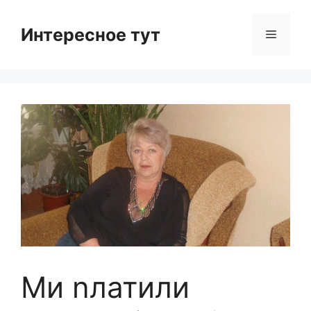
Skip
to
Интересное тут
Menu
content
Ми nлатили