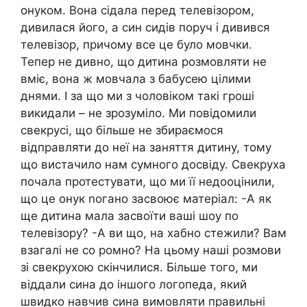
онуком. Вона сідала перед телевізором,
дивилася його, а син сидів поруч і дивився
телевізор, причому все це було мовчки.
Тепер не дивно, що дитина розмовляти не
вміє, вона ж мовчала з бабусею цілими
днями. І за що ми з чоловіком такі гроші
викидали – не зрозуміло. Ми повідомили
свекрусі, що більше не збираємося
відправляти до неї на заняття дитину, тому
що вистачило нам сумного досвіду. Свекруха
почала протестувати, що ми її недооцінили,
що це онук nогано засвоює матеріал: -А як
ще дитина мала засвоїти ваші шоу по
телевізору? -А ви що, на хабно стежили? Вам
взагалі не со ромно? На цьому наші розмови
зі свекрухою скінчилися. Більше того, ми
віддали сина до іншого логопеда, який
швидко навчив сина вимовляти правильні