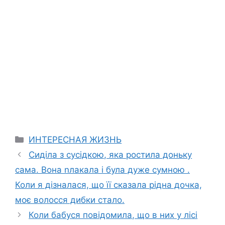
Categories
ИНТЕРЕСНАЯ ЖИЗНЬ
Сиділа з сусідкою, яка ростила доньку
сама. Вона nлакала і була дуже сумною .
Коли я дізналася, що її сказала рідна дочка,
моє волосся дибки стало.
Коли бабуся повідомила, що в них у лісі