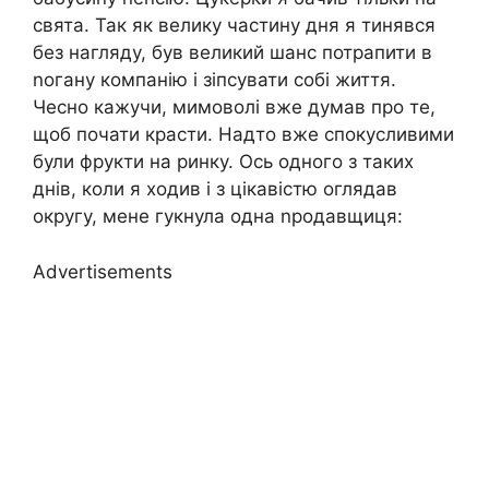
свята. Так як велику частину дня я тинявся
без нагляду, був великий шанс потрапити в
nогану компанію і зіпсувати собі життя.
Чесно кажучи, мимоволі вже думав про те,
щоб почати красти. Надто вже спокусливими
були фрукти на ринку. Ось одного з таких
днів, коли я ходив і з цікавістю оглядав
округу, мене гукнула одна nродавщиця:
Advertisements