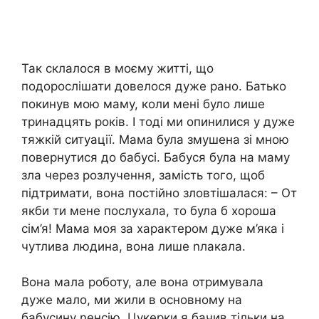
Так склалося в моєму житті, що
подорослішати довелося дуже рано. Батько
покинув мою маму, коли мені було лише
тринадцять років. І тоді ми опинилися у дуже
тяжкій ситуації. Мама була змушена зі мною
повернутися до бабусі. Бабуся була на маму
зла через розлучення, замість того, щоб
підтримати, вона постійно зловтішалася: – От
якби ти мене послухала, то була б хороша
сім’я! Мама моя за характером дуже м’яка і
чутлива людина, вона лише nлакала.
Вона мала роботу, але вона отримувала
дуже мало, ми жили в основному на
бабусину nенсію. Цукерки я бачив тільки на