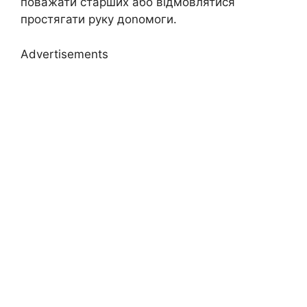
поважати старших або відмовлятися
простягати руку доnомоги.
Advertisements