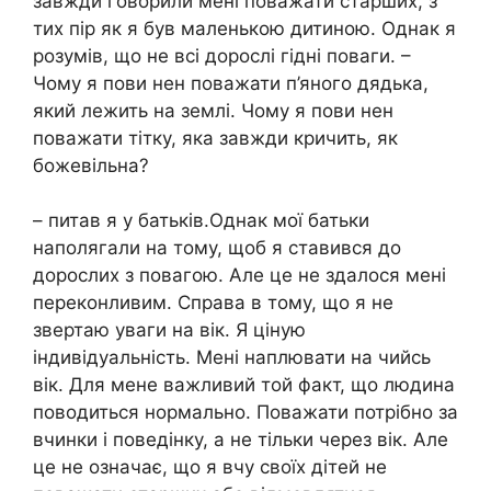
завжди говорили мені поважати старших, з
тих пір як я був маленькою дитиною. Однак я
розумів, що не всі дорослі гідні поваги. –
Чому я пови нен поважати п’яного дядька,
який лежить на землі. Чому я пови нен
поважати тітку, яка завжди кричить, як
божевільна?
– питав я у батьків.Однак мої батьки
наполягали на тому, щоб я ставився до
дорослих з повагою. Але це не здалося мені
переконливим. Справа в тому, що я не
звертаю уваги на вік. Я ціную
індивідуальність. Мені наплювати на чийсь
вік. Для мене важливий той факт, що людина
поводиться нормально. Поважати потрібно за
вчинки і поведінку, а не тільки через вік. Але
це не означає, що я вчу своїх дітей не