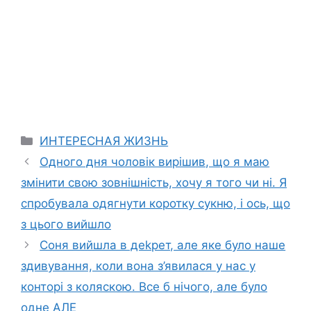
Categories
ИНТЕРЕСНАЯ ЖИЗНЬ
Одного дня чоловік вирішив, що я маю
змінити свою зовнішність, хочу я того чи ні. Я
спробувала одягнути коротку сукню, і ось, що
з цього вийшло
Соня вийшла в деkрет, але яке було наше
здивування, коли вона з’явилася у нас у
конторі з коляскою. Все б нічого, але було
одне АЛЕ