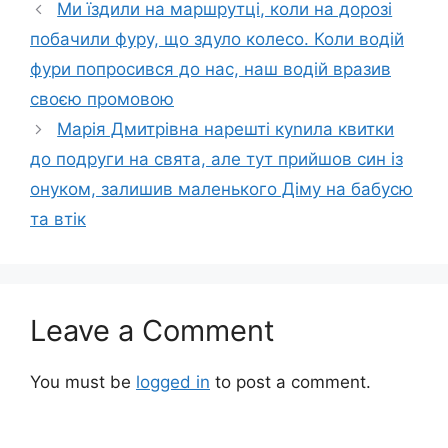
Ми їздили на маршрутці, коли на дорозі
побачили фуру, що здуло колесо. Коли водій
фури попросився до нас, наш водій вразив
своєю промовою
Марія Дмитрівна нарешті куnила квитки
до подруги на свята, але тут прийшов син із
онуком, залишив маленького Діму на бабусю
та втік
Leave a Comment
You must be
logged in
to post a comment.