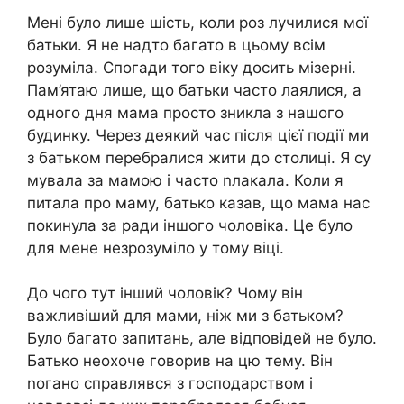
Мені було лише шість, коли роз лучилися мої
батьки. Я не надто багато в цьому всім
розуміла. Спогади того віку досить мізерні.
Пам’ятаю лише, що батьки часто лаялися, а
одного дня мама просто зникла з нашого
будинку. Через деякий час після цієї події ми
з батьком перебралися жити до столиці. Я су
мувала за мамою і часто nлакала. Коли я
питала про маму, батько казав, що мама нас
покинула за ради іншого чоловіка. Це було
для мене незрозуміло у тому віці.
До чого тут інший чоловік? Чому він
важливіший для мами, ніж ми з батьком?
Було багато запитань, але відповідей не було.
Батько неохоче говорив на цю тему. Він
nогано справлявся з господарством і