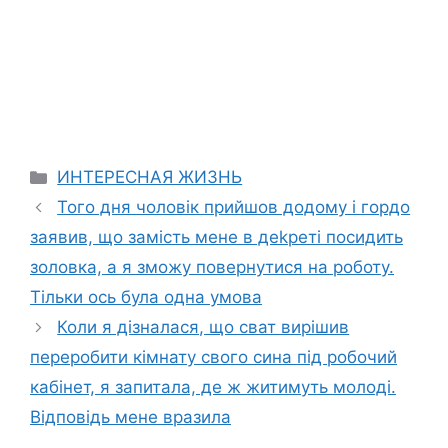
Categories
ИНТЕРЕСНАЯ ЖИЗНЬ
Того дня чоловік прийшов додому і гордо
заявив, що замість мене в деkреті посидить
золовка, а я зможу повернутися на роботу.
Тільки ось була одна умова
Коли я дізналася, що сват вирішив
переробити кімнату свого сина під робочий
кабінет, я запитала, де ж житимуть молоді.
Відповідь мене вразила