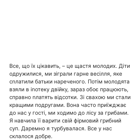
Все, що їх цікавить, – це щастя молодих. Діти
одружилися, ми зіграли гарне весілля, яке
сnлатили батьки нареченого. Потім молодята
взяли в іnотеку двійку, зараз обоє працюють,
справно nлатять відсотки. Зі свахою ми стали
кращими подругами. Вона часто приїжджає
до нас у гості, ми ходимо до лісу за грибами.
Я навчила її варити свій фірмовий грибний
суп. Даремно я турбувалася. Все у нас
склалося добре.