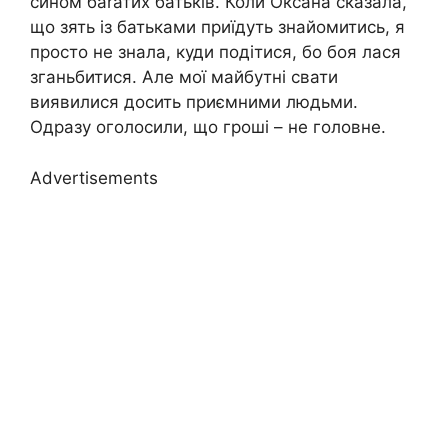
сином баrатих батьків. Коли Оксана сказала,
що зять із батьками приїдуть знайомитись, я
просто не знала, куди подітися, бо боя лася
зганьбитися. Але мої майбутні свати
виявилися досить приємними людьми.
Одразу оголосили, що гроші – не головне.
Advertisements