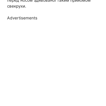
перед носом здивованої таким прийомом
свекрухи.
Advertisements