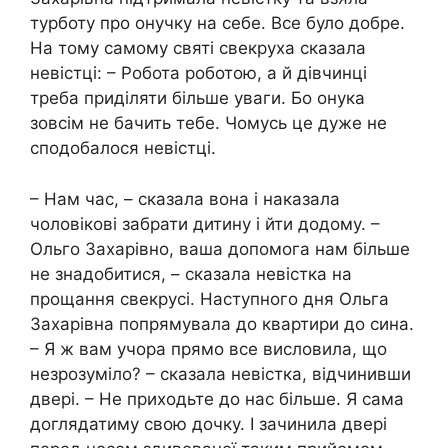
турботу про онучку на себе. Все було добре.
На тому самому святі свекруха сказала
невістці: – Робота роботою, а й дівчинці
треба приділяти більше уваги. Бо онука
зовсім не бачить тебе. Чомусь це дуже не
сподобалося невістці.
– Нам час, – сказала вона і наказала
чоловікові забрати дитину і йти додому. –
Ольго Захарівно, ваша допомога нам більше
не знадобитися, – сказала невістка на
прощання свекрусі. Наступного дня Ольга
Захарівна попрямувала до квартири до сина.
– Я ж вам учора прямо все висловила, що
незрозуміло? – сказала невістка, відчинивши
двері. – Не приходьте до нас більше. Я сама
доглядатиму свою дочку. І зачинила двері