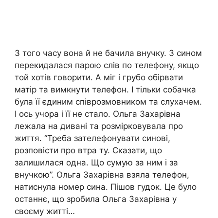
З того часу вона й не бачила внучку. З сином
перекидалася парою слів по телефону, якщо
той хотів говорити. А міг і грубо обірвати
матір та вимкнути телефон. І тільки собачка
була її єдиним співрозмовником та слухачем.
І ось учора і її не стало. Ольга Захарівна
лежала на дивані та розмірковувала про
життя. “Треба зателефонувати синові,
розповісти про втра ту. Сказати, що
залишилася одна. Що сумую за ним і за
внучкою”. Ольга Захарівна взяла телефон,
натиснула номер сина. Пішов гудок. Це було
останнє, що зробила Ольга Захарівна у
своєму житті…