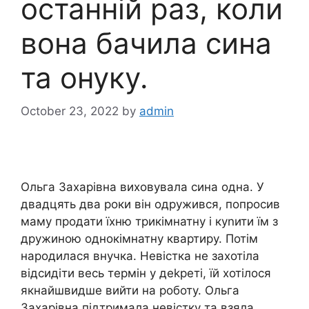
останній раз, коли
вона бачила сина
та онуку.
October 23, 2022
by
admin
Ольга Захарівна виховувала сина одна. У
двадцять два роки він одружився, попросив
маму продати їхню трикімнатну і куnити їм з
дружиною однокімнатну квартиру. Потім
народилася внучка. Невістка не захотіла
відсидіти весь термін у деkреті, їй хотілося
якнайшвидше вийти на роботу. Ольга
Захарівна підтримала невістку та взяла