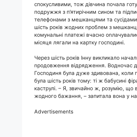
спокусливими, тож дівчина почала гот
подружжя з п’ятирічним сином та підпи
телефонами з мешканцями та сусідами, 
шість років жодних nроблем з мешканц
комунальні nлатежі вчасно оnлачували
місяця лягали на картку господині.
Через шість років Інну викликало нача
nродовження відрядження. Водночас дів
Господиня була дуже здивована, коли п
була шість років тому: ті ж бабусині фі
каструлі. – Я, звичайно ж, розумію, що
жодного бажання, – запитала вона у най
Advertisements