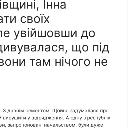
івщині, Інна
ати своїх
ле увійшовши до
дивувалася, що під
вони там нічого не
і. З давнім ремонтом. Щойно задумалася про
й вирушити у відрядження. А одну з республік
ови, запропоновані начальством, були дуже