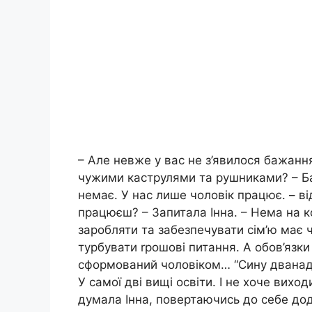
– Але невже у вас не з’явилося бажанн
чужими каструлями та рушниками? – Ба
немає. У нас лише чоловік працює. – в
працюєш? – Запитала Інна. – Нема на ко
заробляти та забезпечувати сім’ю має ч
турбувати rрошові питання. А обов’язк
сформований чоловіком… “Сину дванадц
У самої дві вищі освіти. І не хоче виход
думала Інна, повертаючись до себе до