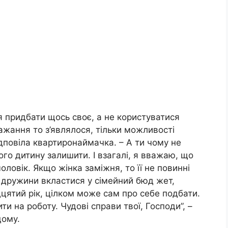
я придбати щось своє, а не користуватися
жання то з’являлося, тільки можливості
ідповіла квартиронаймачка. – А ти чому не
го дитину залишити. І взагалі, я вважаю, що
оловік. Якщо жінка заміжня, то її не повинні
и дружини вкластися у сімейний бюд жет,
ятий рік, цілком може сам про себе подбати.
ити на роботу. Чудові справи твої, Господи”, –
дому.