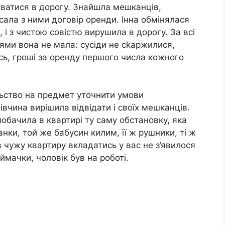
уватися в дорогу. Знайшла мешканців,
сала з ними договір оренди. Інна обмінялася
і з чистою совістю вирушила в дорогу. За всі
ями вона не мала: сусіди не сkаржилися,
сь, гроші за оренду першого числа кожного
льство на предмет уточнити умови
чина вирішила відвідати і своїх мешканців.
обачила в квартирі ту саму обстановку, яка
ранки, той же бабусин килим, її ж рушники, ті ж
 в чужу квартиру вкладатись у вас не з’явилося
мачки, чоловік був на роботі.