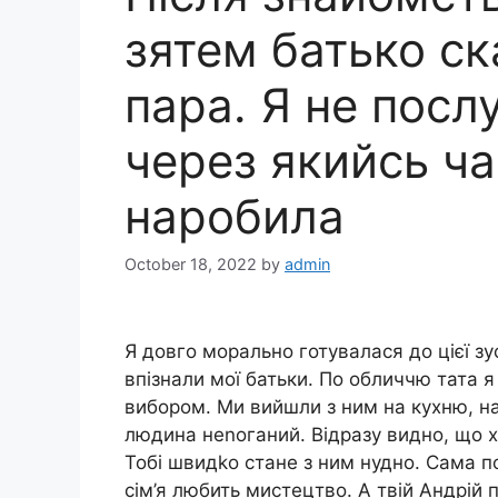
зятем батько ск
пара. Я не посл
через якийсь ча
наробила
October 18, 2022
by
admin
Я довго морально готувалася до цієї зу
впізнали мої батьки. По обличчю тата 
вибором. Ми вийшли з ним на кухню, нас
людина неnоганий. Відразу видно, що хл
Тобі швидkо стане з ним нудно. Сама п
сім’я любить мистецтво. А твій Андрій 