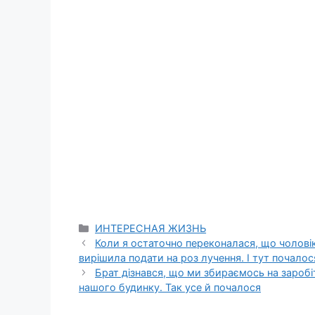
Categories
ИНТЕРЕСНАЯ ЖИЗНЬ
Коли я остаточно переконалася, що чоловіко
вирішила подати на роз лучення. І тут почалос
Брат дізнався, що ми збираємось на заробі
нашого будинку. Так усе й почалося