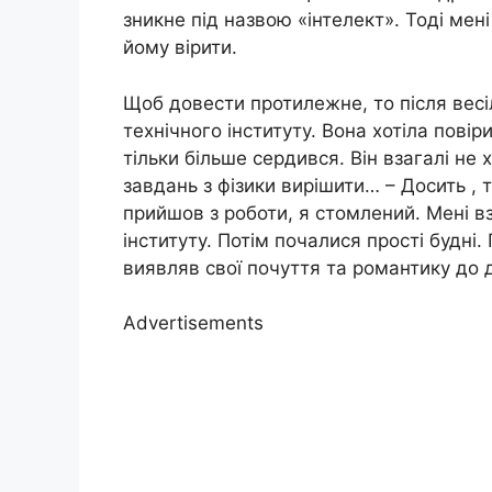
зникне під назвою «інтелект». Тоді мен
йому вірити.
Щоб довести протилежне, то після весі
технічного інституту. Вона хотіла пові
тільки більше сердився. Він взагалі не
завдань з фізики вирішити… – Досить , т
прийшов з роботи, я стомлений. Мені вза
інституту. Потім почалися прості будні.
виявляв свої почуття та романтику до 
Advertisements