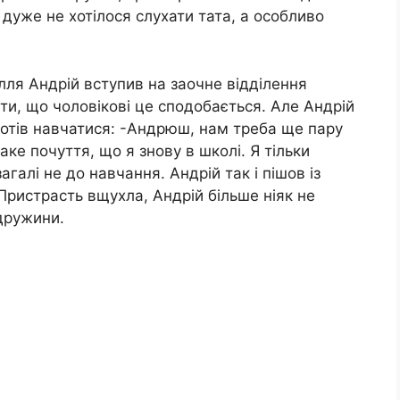
і дуже не хотілося слухати тата, а особливо
лля Андрій вступив на заочне відділення
рити, що чоловікові це сподобається. Але Андрій
 хотів навчатися: -Андрюш, нам треба ще пару
аке почуття, що я знову в школі. Я тільки
галі не до навчання. Андрій так і пішов із
 Пристрасть вщухла, Андрій більше ніяк не
дружини.