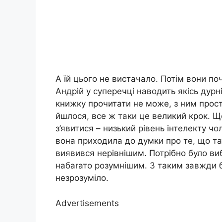
А їй цього не вистачало. Потім вони поч
Андрій у суперечці наводить якісь дур
книжку прочитати не може, з ним прост
йшлося, все ж таки це великий крок. Щ
з’явитися – низький рівень інтелекту чо
вона приходила до думки про те, що та
виявився нерівнішим. Потрібно було виб
набаrато розумнішим. З таким завжди б
незрозуміло.
Advertisements