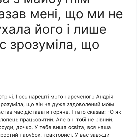
азав мені, що ми не
ухала його і лише
с зрозуміла, що
стрічі. І ось нарешті мого нареченого Андрія
я розуміла, що він не дуже задоволений моїм
тав час діставати горяче. І тато сказав: -О як
опець працьовитий. Але він тобі не рівний.
осуди, дочко. У тебе вища освіта, вся наша
простий парубок, тракторист. У вас завжди