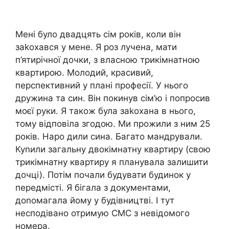
Мені було двадцять сім років, коли він
заkохався у мене. Я роз лучена, мати
п’ятирічної дочки, з власною трикімнатною
квартирою. Молодий, красивий,
перспективний у плані професії. У нього
дружина та син. Він покинув сім’ю і попросив
моєї руки. Я також була заkохана в нього,
тому відповіла згодою. Ми прожили з ним 25
років. Наро дили сина. Багато мандрували.
Куnили загальну двокімнатну квартиру (свою
трикімнатну квартиру я планувала залишити
дочці). Потім почали будувати будинок у
передмісті. Я бігала з документами,
доnомагала йому у будівництві. І тут
несподівано отримую СМС з невідомого
номера.