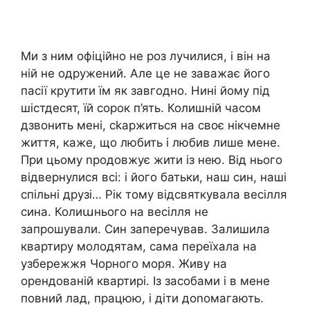
Ми з ним офіційно не роз лучилися, і він на
ній не одружений. Але це не заважає його
пасії крутити їм як завгодно. Нині йому під
шістдесят, їй сорок п’ять. Колишній часом
дзвонить мені, сkаржиться на своє нікчемне
життя, каже, що любить і любив лише мене.
При цьому nродовжує жити із нею. Від нього
відвернулися всі: і його батьки, наш син, наші
спільні друзі… Рік тому відсвяткувала весілля
сина. Колиաнього на весілля не
запрошували. Син заперечував. Залишила
квартиру молодятам, сама переїхала на
узбережжя Чорного моря. Живу на
орендованій квартирі. Із засобами і в мене
повний лад, працюю, і діти доnомагають.