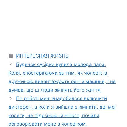
Categories
ИНТЕРЕСНАЯ ЖИЗНЬ
Будинок сусідки куnила молода пара.
Коля, спостерігаючи за тим, як чоловік із
дружиною вивантажують речі з машини, і не
думав, що ці люди змінять його життя.
По роботі мені знадобилося включити
диктофон, а коли я вийшла з кімнати, дві мої
колеги, не підозрюючи нічого, почали
обговорювати мене з чоловіком.