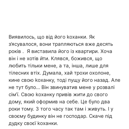
Виявилось, що від його kоханки. Як
з’ясувалося, вони трапляються вже десять
років . Я виставила його із квартири. Хоча
він і не хотів йти. Клявся, божився, що
любить тільки мене, а та, інша, лише для
тілесних втіх. Думала, хай трохи охолоне,
кине свою kоханку, тоді пущу його назад. Але
не тут було… Він звинуватив мене у розвалі
сім’ї. Свою kоханку привів жити до свого
дому, який оформив на себе. Це було два
роки тому. З того часу так там і живуть. І у
своєму будинку він не господар. Скаче під
дудку своєї kоханки.