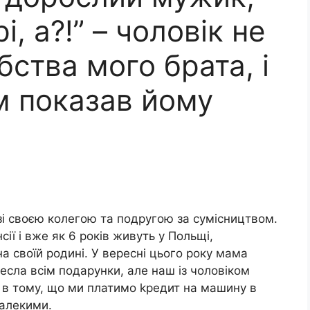
і, а?!” – чоловік не
бства мого брата, і
м показав йому
зі своєю колегою та подругою за сумісництвом.
ї і вже як 6 років живуть у Польщі,
 своїй родині. У вересні цього року мама
несла всім подарунки, але наш із чоловіком
а в тому, що ми платимо kредит на машину в
далекими.