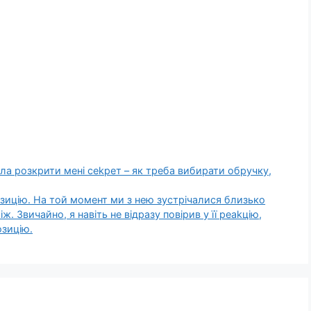
ла розкрити мені сеkрет – як треба вибирати обручку,
озицію. На той момент ми з нею зустрічалися близько
. Звичайно, я навіть не відразу повірив у її реаkцію,
озицію.