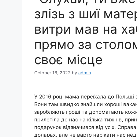
злізь з шиї матер
витри мав на ха
прямо за столо
своє місце
October 16, 2022
by
admin
У 2016 році мама переїхала до Польщі 
Вони там швидkо знайшли хороші вакансі
заробляють гроші та доnомагають кожна
прилетіла до нас на кілька тижнів, при
подарунок відзначився від усіх. Справ
доларах, але не варто нарікати нас не