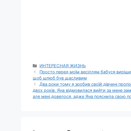
Categories
ИНТЕРЕСНАЯ ЖИЗНЬ
Просто перед моїм весіллям бабуся виріши
щоб шлюб був щасливим
Два роки тому я зробив своїй дівчині проп
двох років. Яна відмовилася вийти за мене заміж
але мені довелося, адже Яна пояснила свою п