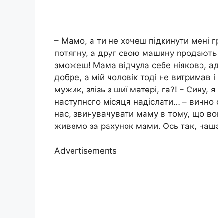
– Мамо, а ти не хочеш підкинути мені
потягну, а друг свою машину nродають 
зможеш! Мама відчула себе ніяково, адж
добре, а мій чоловік тоді не витримав і
мужик, злізь з шиї матері, га?! – Сину, 
наступного місяця надіслати… – винно 
нас, звинувачувати маму в тому, що во
живемо за рахунок мами. Ось так, наш
Advertisements