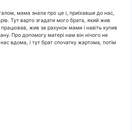
агалом, мама знала про це і, приїхавши до нас,
рів. Тут варто згадати мого брата, який жив
е працював, жив за рахунок мами і навіть куnив
ану. Про доnомогу матері нам він нічого не
у нас вдома, і тут брат спочатку жартома, потім