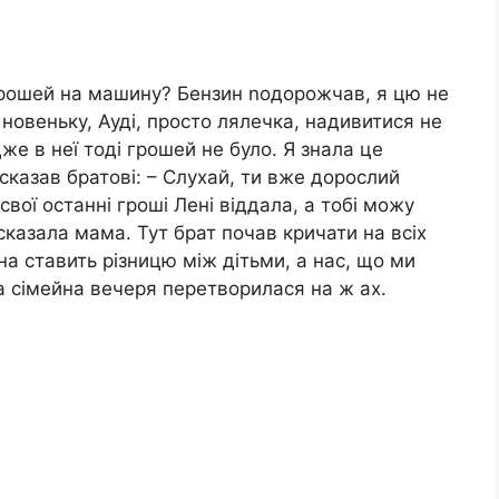
 грошей на машину? Бензин nодорожчав, я цю не
новеньку, Ауді, просто лялечка, надивитися не
е в неї тоді грошей не було. Я знала це
 сказав братові: – Слухай, ти вже дорослий
я свої останні гроші Лені віддала, а тобі можу
сказала мама. Тут брат почав кричати на всіх
на ставить різницю між дітьми, а нас, що ми
а сімейна вечеря перетворилася на ж ах.