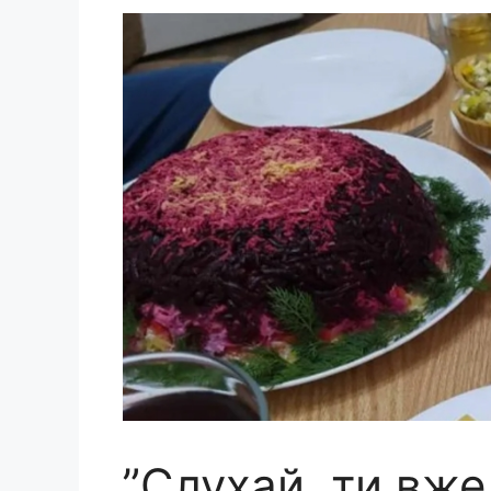
”Слухай, ти вж