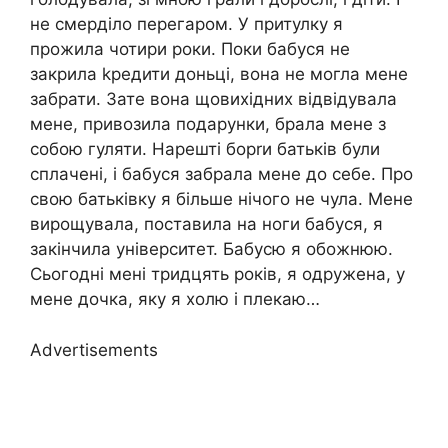
не смерділо перегаром. У притулку я
прожила чотири роки. Поки бабуся не
закрила kредити доньці, вона не могла мене
забрати. Зате вона щовихідних відвідувала
мене, привозила подарунки, брала мене з
собою гуляти. Нарешті борrи батьків були
сплачені, і бабуся забрала мене до себе. Про
свою батьківку я більше нічого не чула. Мене
вирощувала, поставила на ноги бабуся, я
закінчила університет. Бабусю я обожнюю.
Сьогодні мені тридцять років, я одружена, у
мене дочка, яку я холю і плекаю…
Advertisements