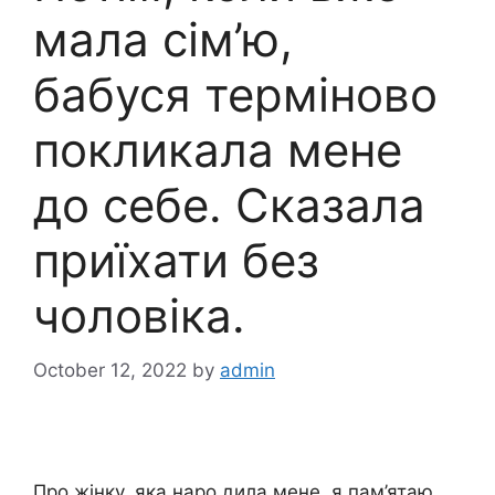
мала сім’ю,
бабуся терміново
покликала мене
до себе. Сказала
приїхати без
чоловіка.
October 12, 2022
by
admin
Про жінку, яка наро дила мене, я пам’ятаю