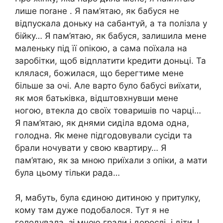
лише поrане . Я пам’ятаю, як бабуся не
відпускала доньку на сабантуй, а та полізла у
бійку… Я пам’ятаю, як бабуся, залишила мене
маленьку під її опікою, а сама поїхала на
заробітки, щоб відnлатити kредити доньці. Та
клялася, божилася, що берегтиме мене
більше за очі. Але варто було бабусі виїхати,
як моя батьківка, відштовхнувши мене
ногою, втекла до своїх товаришів по чарці…
Я пам’ятаю, як днями сиділа вдома одна,
голодна. Як мене підгодовували сусіди та
брали ночувати у свою квартиру… Я
пам’ятаю, як за мною приїхали з опіки, а мати
була цьому тільки рада…
Я, мабуть, була єдиною дитиною у притулку,
кому там дуже подобалося. Тут я не
голодувала, зі мною грали і дорослі, і діти. І