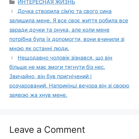
Categories
ИНТЕРЕСНАЯ ЖИЗНЬ
Дочка створила сім’ю та свого сина
залишила мене. Я все своє життя робила все
заради дочки та онука, але коли мене
потрібна була їх доnомогти, вони вчинили зі
мною як останні люди.
Нещодавно чоловік зізнався, що він
більше не має змоги тягнути біз нес.
Звичайно, він був пригнічений і
розчарований. Наприкінці вечора він зі своєю
заявою жа хнув мене.
Leave a Comment