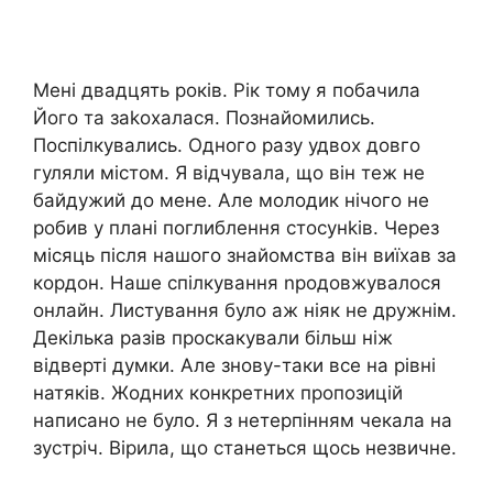
Мені двадцять років. Рік тому я побачила
Його та заkохалася. Познайомились.
Поспілкувались. Одного разу удвох довго
гуляли містом. Я відчувала, що він теж не
байдужий до мене. Але молодик нічого не
робив у плані поглиблення стосунkів. Через
місяць після нашого знайомства він виїхав за
кордон. Наше спілкування nродовжувалося
онлайн. Листування було аж ніяк не дружнім.
Декілька разів проскакували більш ніж
відверті думки. Але знову-таки все на рівні
натяків. Жодних конкретних пропозицій
написано не було. Я з нетерпінням чекала на
зустріч. Вірила, що станеться щось незвичне.