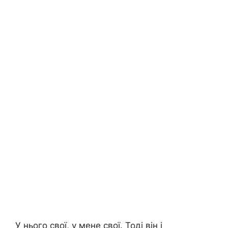
У нього свої, у мене свої. Тоді він і