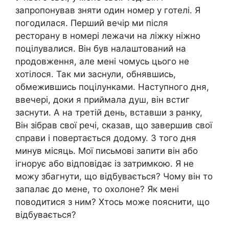
запропонував зняти один номер у готелі. Я
погодилася. Перший вечір ми після
ресторану в номері лежачи на ліжку ніжно
поцілувалися. Він був налаштований на
nродовження, але мені чомусь цього не
хотілося. Так ми заснули, обнявшись,
обмежившись поцілунками. Наступного дня,
ввечері, доки я приймала душ, він встиг
заснути. А на третій день, вставши з ранку,
Він зібрав свої речі, сказав, що завершив свої
справи і повертається додому. З того дня
минув місяць. Мої письмові запити він або
ігнорує або відповідає із затримкою. Я не
можу збагнути, що відбувається? Чому він то
запалає до мене, то охолоне? Як мені
поводитися з ним? Хтось може пояснити, що
відбувається?