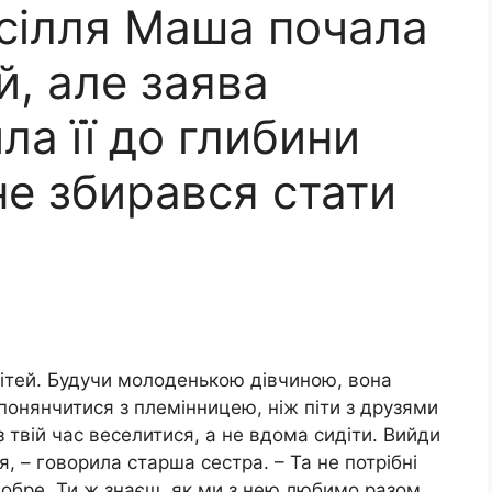
есілля Маша почала
й, але заява
ла її до глибини
не збирався стати
ітей. Будучи молоденькою дівчиною, вона
онянчитися з племінницею, ніж піти з друзями
з твій час веселитися, а не вдома сидіти. Вийди
 – говорила старша сестра. – Та не потрібні
 добре. Ти ж знаєш, як ми з нею любимо разом