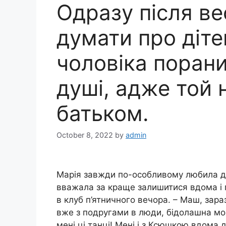
Одразу після в
думати про діте
чоловіка порани
душі, адже той 
батьком.
October 8, 2022
by
admin
Марія завжди по-особливому любила д
вважала за краще залишитися вдома і п
в клуб п’ятничного вечора. – Маш, зара
вже з подругами в люди, бідолашна моя,
мені ці танці! Мені і з Ксюшкою вдома