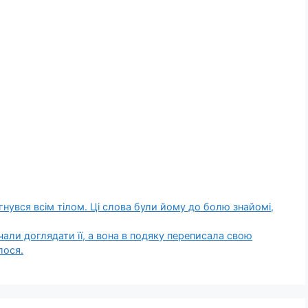
гнувся всім тілом. Ці слова були йому до болю знайомі,
очали доглядати її, а вона в подяку переписала свою
лося.