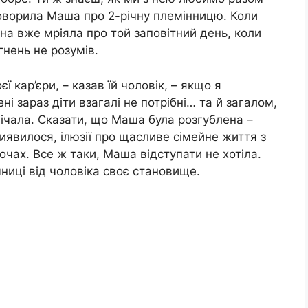
говорила Маша про 2-річну племінницю. Коли
на вже мріяла про той заповітний день, коли
гнень не розумів.
ї кар’єри, – казав їй чоловік, – якщо я
і зараз діти взагалі не потрібні… та й загалом,
ічала. Сказати, що Маша була розгублена –
к виявилося, ілюзії про щасливе сімейне життя з
очах. Все ж таки, Маша відступати не хотіла.
мниці від чоловіка своє становище.