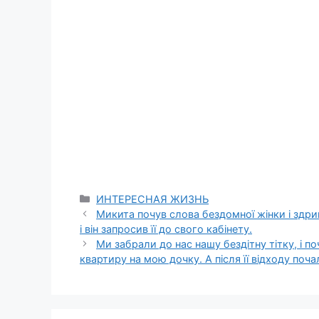
Categories
ИНТЕРЕСНАЯ ЖИЗНЬ
Микита почув слова бездомної жінки і здри
і він запросив її до свого кабінету.
Ми забрали до нас нашу бездітну тітку, і п
квартиру на мою дочку. А після її відходу поча