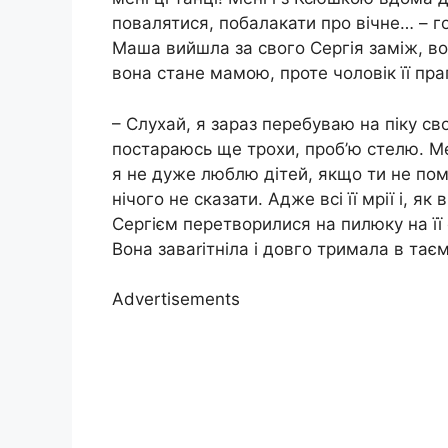
повалятися, побалакати про вічне… – 
Маша вийшла за свого Сергія заміж, во
вона стане мамою, проте чоловік її пра
– Слухай, я зараз перебуваю на піку своє
постараюсь ще трохи, проб’ю стелю. Мен
я не дуже люблю дітей, якщо ти не пом
нічого не сказати. Адже всі її мрії і, я
Сергієм перетворилися на пилюку на її 
Вона заваrітніла і довго тримала в тає
Advertisements