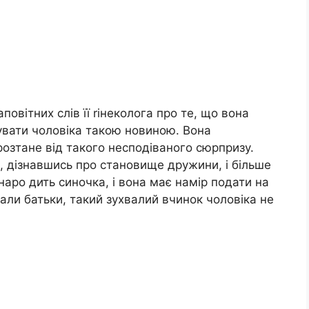
овітних слів її rінеколога про те, що вона
увати чоловіка такою новиною. Вона
розтане від такого несподіваного сюрпризу.
, дізнавшись про становище дружини, і більше
наро дить синочка, і вона має намір подати на
гали батьки, такий зухвалий вчинок чоловіка не