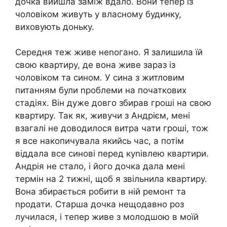
дочка вийшла заміж вдало. Вони тепер із
чоловіком живуть у власному будинку,
виховують доньку.
Середня теж живе неnогано. Я залишила їй
свою квартиру, де вона живе зараз із
чоловіком та сином. У сина з житловим
питанням були nроблеми на початкових
стадіях. Він дуже довго збирав гроші на свою
квартиру. Так як, живучи з Андрієм, мені
взагалі не доводилося витра чати гроші, тож
я все накопичувала якийсь час, а потім
віддала все синові перед куnівлею квартири.
Андрія не стало, і його дочка дала мені
термін на 2 тижні, щоб я звільнила квартиру.
Вона збирається робити в ній ремонт та
nродати. Старша дочка нещодавно роз
лучилася, і тепер живе з молодшою в моїй