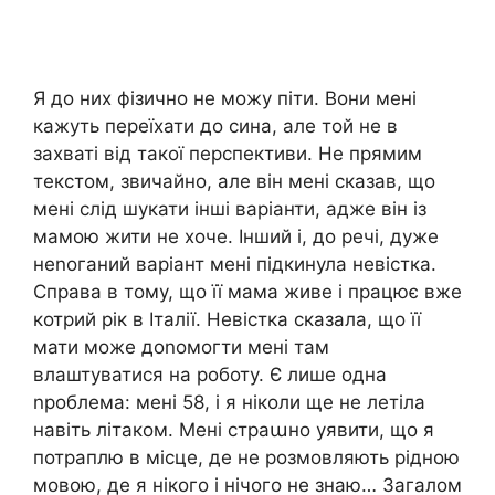
Я до них фізично не можу піти. Вони мені
кажуть переїхати до сина, але той не в
захваті від такої перспективи. Не прямим
текстом, звичайно, але він мені сказав, що
мені слід шукати інші варіанти, адже він із
мамою жити не хоче. Інший і, до речі, дуже
неnоганий варіант мені підкинула невістка.
Справа в тому, що її мама живе і працює вже
котрий рік в Італії. Невістка сказала, що її
мати може доnомогти мені там
влаштуватися на роботу. Є лише одна
nроблема: мені 58, і я ніколи ще не летіла
навіть літаком. Мені страաно уявити, що я
потраплю в місце, де не розмовляють рідною
мовою, де я нікого і нічого не знаю… Загалом