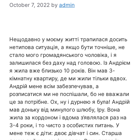
October 7, 2022
by
admin
Нещодавно у моєму житті трапилася досить
нетипова ситуація, а якщо бути точніше, не
стало мого громадянського чоловіка, і я
залишилася без даху над головою. Із Андрієм
я жила вже близько 10 років. Він мав 3-
кімнатну квартиру, де ми жили тільки вдвох.
Андрій мене всім забезпечував, а
розписатися ми не поспішали, бо не вважали
це за потрібне. Ох, ну і дурнею я була! Андрій
мав доньку від минулого шлюбу, Іру. Вона
жила за кордоном і вдома з’являлася раз на
3-4 роки, і то чисто з особистих питань. У
мене теж є діти: двоє дівчат і син. Старша