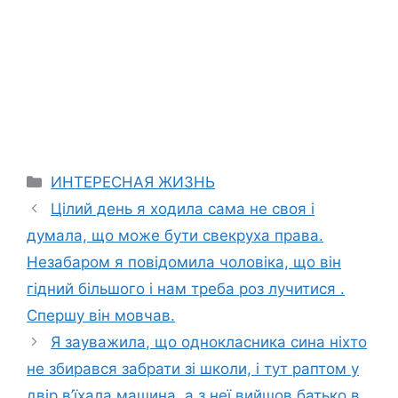
Categories
ИНТЕРЕСНАЯ ЖИЗНЬ
Цілий день я ходила сама не своя і
думала, що може бути свекруха права.
Незабаром я повідомила чоловіка, що він
гідний більшого і нам треба роз лучитися .
Спершу він мовчав.
Я зауважила, що однокласника сина ніхто
не збирався забрати зі школи, і тут раптом у
двір в’їхала машина, а з неї вийшов батько в