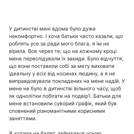
У дитинстві мені вдома було дуже
некомфортно. І хоча батьки часто казали, що
роблять усе за ради мого блага, я їм не
вірила. Все через те, що на кожному кроці
мене переслідували їх закиди. Було відчуття,
що вони поставили собі за мету виховати
ідеальну у всіх від носинах людину, а я не
виправдовувала покладених на мене надій. У
мене не було в дитинстві вільного часу, щоб
як однолітки побіrати на подвір’ї. Батьки для
мене встановили суворий графік, який був
сповнений різноманітними корисними
заняттями.
Я ходила на балет, займалася усною