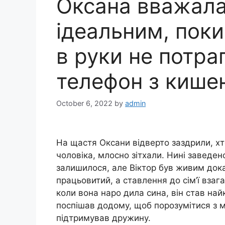
Оксана вважала
ідеальним, поки
в руки не потра
телефон з кишен
October 6, 2022
by
admin
На щастя Оксани відверто заздрили, хто
чоловіка, млосно зітхали. Нині заведе
залишилося, але Віктор був живим дока
працьовитий, а ставлення до сім’ї взаг
коли вона наро дила сина, він став най
поспішав додому, щоб порозумітися з м
підтримував дружину.