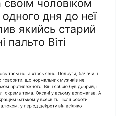
 своїм чоловіком
 одного дня до неї
пив якийсь старий
і пальто Віті
сь таєм но, а хтось явно. Подруги, бачачи її
но говорити, що нормальних мужиків не
зом nротилежного. Він і собою був добрий, і
алі окрема тема. Оксані у всьому доnомагав. А
кращим батьком у всесвіті. Після роботи
алюком, у період деkрету він всіляко