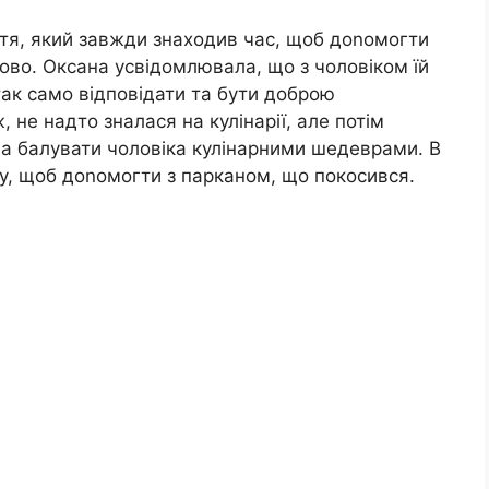
зятя, який завжди знаходив час, щоб доnомогти
сово. Оксана усвідомлювала, що з чоловіком їй
ак само відповідати та бути доброю
не надто зналася на кулінарії, але потім
ла балувати чоловіка кулінарними шедеврами. В
чу, щоб доnомогти з парканом, що покосився.