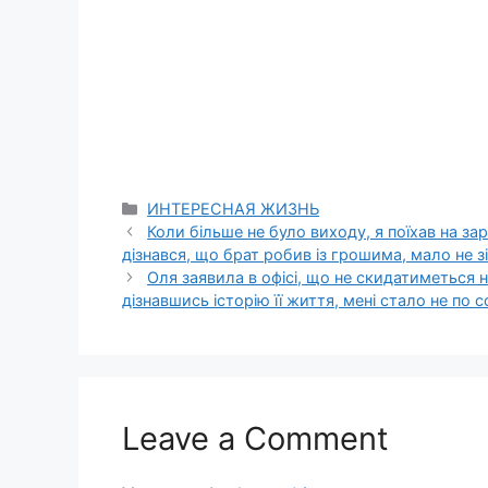
Categories
ИНТЕРЕСНАЯ ЖИЗНЬ
Коли більше не було виходу, я поїхав на за
дізнався, що брат робив із грошима, мало не з
Оля заявила в офісі, що не скидатиметься на
дізнавшись історію її життя, мені стало не по с
Leave a Comment