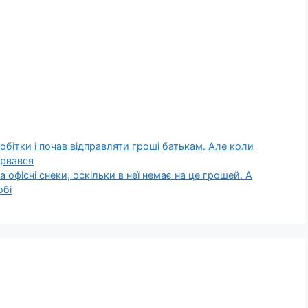
робітки і почав відправляти гроші батькам. Але коли
ірвався
 офісні снеки, оскільки в неї немає на це грошей. А
обі