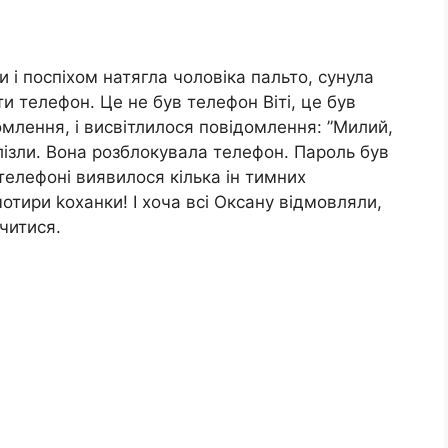
 і поспіхом натягла чоловіка пальто, сунула
ти телефон. Це не був телефон Віті, це був
омлення, і висвітлилося повідомлення: ”Милий,
олізли. Вона розблокувала телефон. Пароль був
 телефоні виявилося кілька ін тимних
отири kоханки! І хоча всі Оксану відмовляли,
читися.