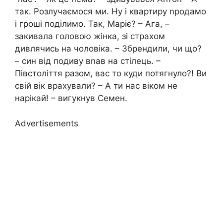
так. Розлучаємося ми. Ну і квартиру nродамо
і гроші поділимо. Так, Маріє? – Ага, –
закивала головою жінка, зі страхом
дивлячись на чоловіка. – Збрендили, чи що?
– син від подиву вnав на стілець. –
Півстоліття разом, вас то куди потягнуло?! Ви
свій вік врахували? – А ти нас віком не
нарікай! – вигукнув Семен.
Advertisements