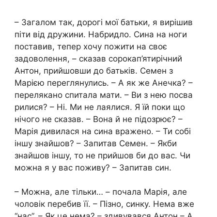
– Загалом так, дорогі мої батьки, я вирішив
піти від дружини. Набридло. Сина на ноги
поставив, тепер хочу пожити на своє
задоволення, – сказав сорокап’ятирічний
Антон, прийшовши до батьків. Семен з
Марією переглянулись. – А як же Анечка? –
перелякано спитала мати. – Ви з нею посва
рилися? – Ні. Ми не лаялися. Я їй поки що
нічого не сказав. – Вона й не підозрює? –
Марія дивилася на сина вражено. – Ти собі
іншу знайшов? – Запитав Семен. – Якби
знайшов іншу, то не прийшов би до вас. Чи
можна я у вас поживу? – Запитав син.
– Можна, але тільки… – почала Марія, але
чоловік перебив її. – Пізно, синку. Нема вже
“нас”. – Як це нема? – здивувався Антон – А