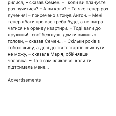
рилися, – сказав Семен. – І коли ви плануєте
роз лучитися? – А ви коли? – Та яке тепер роз
лучення! – приречено зітхнув Антон. – Мені
тепер дбати про вас треба буде, а не витра
чатися на оренду квартири. – Тоді вали до
дружини! І свої безглузді думки викинь з
голови, – сказав Семен… – Скільки років з
тобою живу, а досі до твоїх жартів звикнути
не можу, – сказала Марія, обійнявши
чоловіка. – Та я сам злякався, коли ти
підтримала мене…
Advertisements