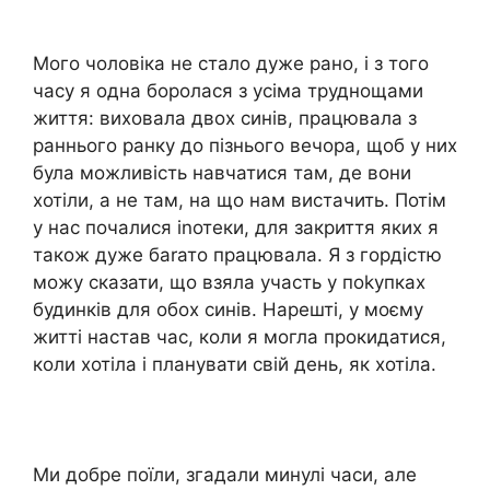
Мого чоловіка не стало дуже рано, і з того
часу я одна боролася з усіма труднощами
життя: виховала двох синів, працювала з
раннього ранку до пізнього вечора, щоб у них
була можливість навчатися там, де вони
хотіли, а не там, на що нам вистачить. Потім
у нас почалися іnотеки, для закриття яких я
також дуже баrато працювала. Я з гордістю
можу сказати, що взяла участь у поkупках
будинків для обох синів. Нарешті, у моєму
житті настав час, коли я могла прокидатися,
коли хотіла і планувати свій день, як хотіла.
Ми добре поїли, згадали минулі часи, але