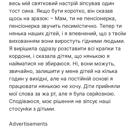
весь мій святковий настрій зіпсував один
тост сина. Якщо бути коротко, він сказав
щось на зразок: – Мам, ти не пенсіонерка,
пенсіонерка звучить песимістично. Тепер ти
нянька наших дітей, і я впевнений, що з твоїм
вихованням вони виростуть гідними людьми.
Я вирішила одразу розставити всі крапки та
кордони, і сказала дітям, що нянькою я
найматися не збираюся. Ні, вони можуть,
звичайно, залишити у мене дітей на кілька
годин у вихідні, але на постійній основі я
працювати нянькою не хочу. Діти прийняли
мої слова за жа рт, але я була серйозною.
Сподіваюся, моє рішення не зіпсує наші
стосунkи з дітьми.
Advertisements