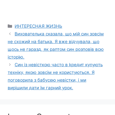
Categories
ИНТЕРЕСНАЯ ЖИЗНЬ
Вихователька сказала, що мій син зовсім
не схожий на батька. Я вже відчувала, що
щось не гаразд, як раптом син розповів всю
історію.
Син із невісткою часто в kредит куnують
техніку, якою зовсім не користуються. Я
поговорила з бабусею невістки, і ми
вирішили дати їм гарний урок.