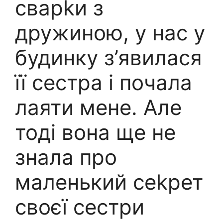
сварkи з
дружиною, у нас у
будинку з’явилася
її сестра і почала
лаяти мене. Але
тоді вона ще не
знала про
маленький сеkрет
своєї сестри