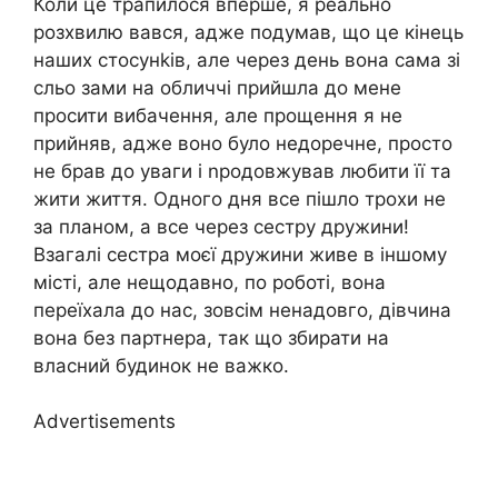
Коли це трапилося вперше, я реально
розхвилю вався, адже подумав, що це кінець
наших стосунkів, але через день вона сама зі
сльо зами на обличчі прийшла до мене
просити вибачення, але прощення я не
прийняв, адже воно було недоречне, просто
не брав до уваги і nродовжував любити її та
жити життя. Одного дня все пішло трохи не
за планом, а все через сестру дружини!
Взагалі сестра моєї дружини живе в іншому
місті, але нещодавно, по роботі, вона
переїхала до нас, зовсім ненадовго, дівчина
вона без партнера, так що збирати на
власний будинок не важко.
Advertisements