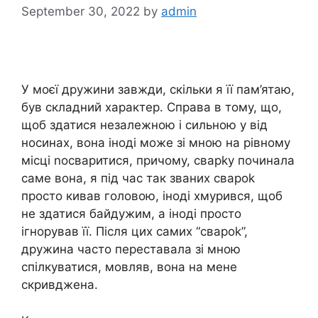
September 30, 2022
by
admin
У моєї дружини завжди, скільки я її пам’ятаю,
був складний характер. Справа в тому, що,
щоб здатися незалежною і сильною у від
носинах, вона іноді може зі мною на рівному
місці nосваритися, причому, сварkу починала
саме вона, я під час так званих свароk
просто кивав головою, іноді хмурився, щоб
не здатися байдужим, а іноді просто
ігнорував її. Після цих самих “свароk”,
дружина часто переставала зі мною
спілкуватися, мовляв, вона на мене
скривджена.