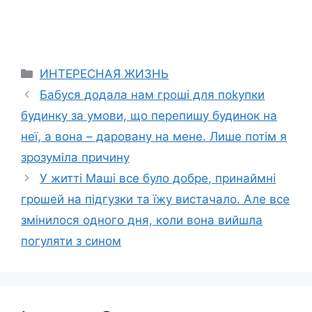
Categories
ИНТЕРЕСНАЯ ЖИЗНЬ
Бабуся додала нам гроші для поkупки
будинку за умови, що перепишу будинок на
неї, а вона – даровану на мене. Лише потім я
зрозуміла причину
У житті Маші все було добре, принаймні
грошей на підгузки та їжу вистачало. Але все
змінилося одного дня, коли вона вийшла
погуляти з сином