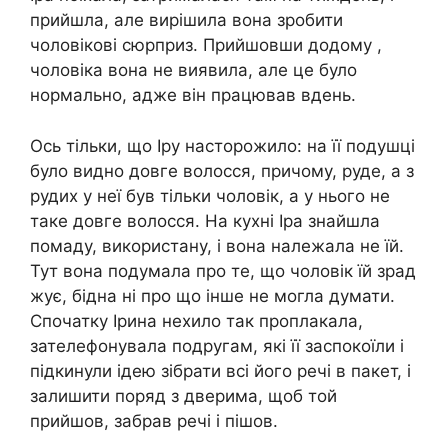
прийшла, але вирішила вона зробити
чоловікові сюрприз. Прийшовши додому ,
чоловіка вона не виявила, але це було
нормально, адже він працював вдень.
Ось тільки, що Іру насторожило: на її подушці
було видно довге волосся, причому, руде, а з
рудих у неї був тільки чоловік, а у нього не
таке довге волосся. На кухні Іра знайшла
помаду, використану, і вона належала не їй.
Тут вона подумала про те, що чоловік їй зрад
жує, бідна ні про що інше не могла думати.
Спочатку Ірина нехило так проплакала,
зателефонувала подругам, які її заспокоїли і
підкинули ідею зібрати всі його речі в пакет, і
залишити поряд з дверима, щоб той
прийшов, забрав речі і пішов.