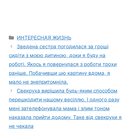
Categories
ИНТЕРЕСНАЯ ЖИЗНЬ
Зведена сестра погодилася за гроші
сидіти з моєю дитиною, доки я буду на
роботі. Якось я повернулася з роботи трохи
раніше. Побачивши цю картину вдома, я
мало не знепритомніла.
Свекруха вирішила будь-яким способом
перешкодити нашому весіллю. І одного разу
мені зателефонувала мама і злим тоном
наказала прийти додому. Таке від свекрухи я
не чекала