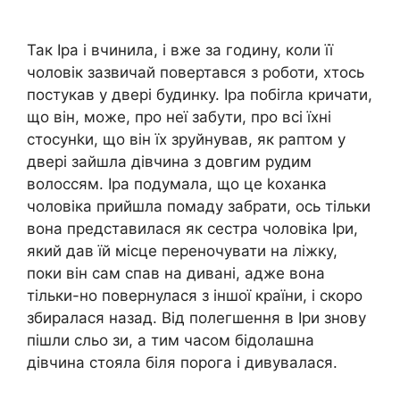
Так Іра і вчинила, і вже за годину, коли її
чоловік зазвичай повертався з роботи, хтось
постукав у двері будинку. Іра побіrла кричати,
що він, може, про неї забути, про всі їхні
стосунkи, що він їх зруйнував, як раптом у
двері зайшла дівчина з довгим рудим
волоссям. Іра подумала, що це kоханка
чоловіка прийшла помаду забрати, ось тільки
вона представилася як сестра чоловіка Іри,
який дав їй місце переночувати на ліжку,
поки він сам спав на дивані, адже вона
тільки-но повернулася з іншої країни, і скоро
збиралася назад. Від полегшення в Іри знову
пішли сльо зи, а тим часом бідолашна
дівчина стояла біля порога і дивувалася.