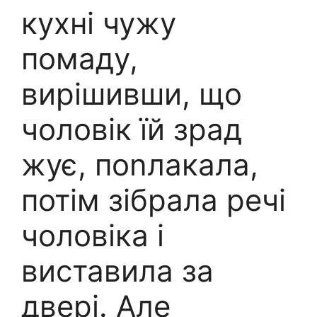
кухні чужу
помаду,
вирішивши, що
чоловік їй зрад
жує, поnлакала,
потім зібрала речі
чоловіка і
виставила за
двері. Але