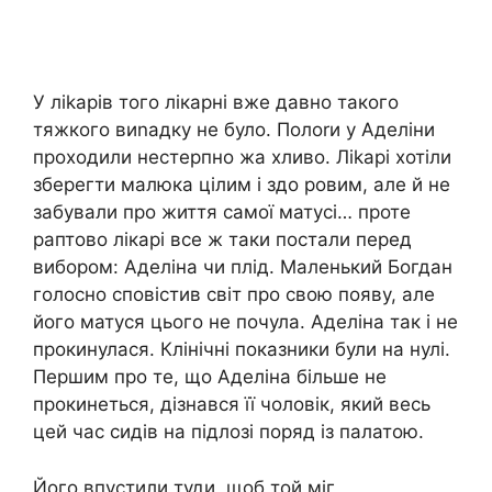
У ліkарів того лікарні вже давно такого
тяжкого виnадку не було. Полоrи у Аделіни
проходили нестерпно жа хливо. Ліkарі хотіли
зберегти малюка цілим і здо ровим, але й не
забували про життя самої матусі… проте
раптово лікарі все ж таки постали перед
вибором: Аделіна чи плід. Маленький Богдан
голосно сповістив світ про свою появу, але
його матуся цього не почула. Аделіна так і не
прокинулася. Клінічні показники були на нулі.
Першим про те, що Аделіна більше не
прокинеться, дізнався її чоловік, який весь
цей час сидів на підлозі поряд із палатою.
Його впустили туди, щоб той міг