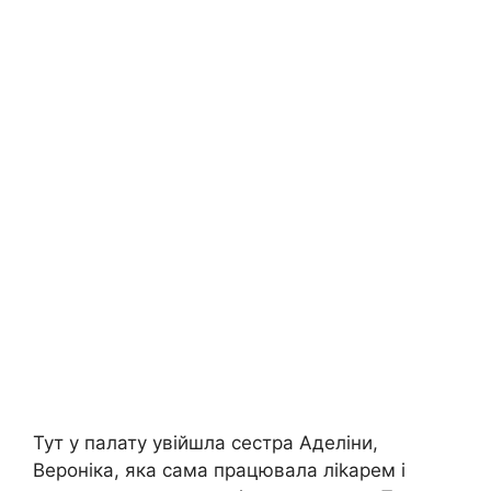
Тут у палату увійшла сестра Аделіни,
Вероніка, яка сама працювала ліkарем і