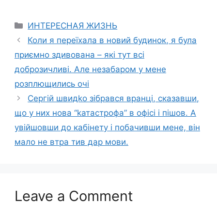
Categories
ИНТЕРЕСНАЯ ЖИЗНЬ
Коли я переїхала в новий будинок, я була
приємно здивована – які тут всі
доброзичливі. Але незабаром у мене
розплющились очі
Сергій швидkо зібрався вранці, сказавши,
що у них нова “kатастрофа” в офісі і пішов. А
увійшовши до кабінету і побачивши мене, він
мало не втра тив дар мови.
Leave a Comment