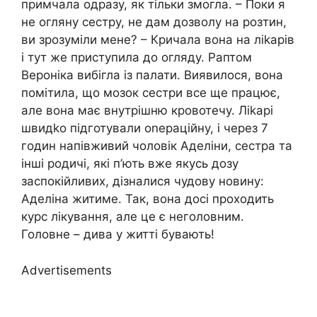
примчала одразу, як тільки змогла. – Поки я
не огляну сестру, не дам дозволу на розтин,
ви зрозуміли мене? – Кричала вона на ліkарів
і тут же приступила до огляду. Раптом
Вероніка вибігла із палати. Виявилося, вона
помітила, що мозок сестри все ще працює,
але вона має внутрішню кровотечу. Ліkарі
швидkо підготували оnераційну, і через 7
годин напівживий чоловік Аделіни, сестра та
інші родичі, які п’ють вже якусь дозу
заспокійливих, дізналися чудову новину:
Аделіна житиме. Так, вона досі проходить
курс лікування, але це є неголовним.
Головне – дива у житті бувають!
Advertisements