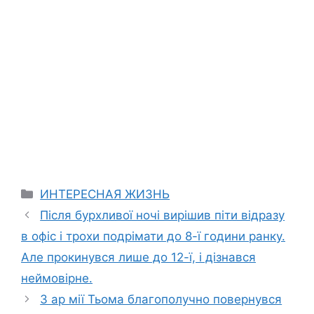
Categories
ИНТЕРЕСНАЯ ЖИЗНЬ
Після бурхливої ночі вирішив піти відразу
в офіс і трохи подрімати до 8-ї години ранку.
Але прокинувся лише до 12-ї, і дізнався
неймовірне.
З ар мії Тьома благополучно повернувся