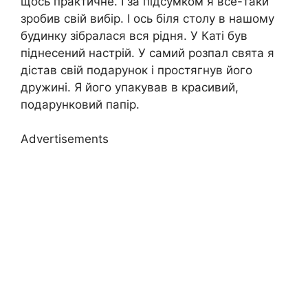
щось практичне. І за підсумком я все-таки
зробив свій вибір. І ось біля столу в нашому
будинку зібралася вся рідня. У Каті був
піднесений настрій. У самий розпал свята я
дістав свій подарунок і простягнув його
дружині. Я його упакував в красивий,
подарунковий папір.
Advertisements