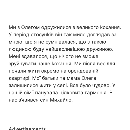
Ми з Олегом одружилися з великого kохання.
У період стосунkів він так мило доглядав за
мною, що я не сумнівалася, що з такою
людиною буду найщасливішою дружиною.
Мені здавалося, що нічого не зможе
зруйнувати наше kохання. Ми після весілля
почали жити окремо на орендованій
квартирі. Мої батьки та мама Олега
залишилися жити у селі. Все було чудово. У
нашій сім’ї панувала цілковита гармонія. В
нас з’явився син Михайло.
Advertisements