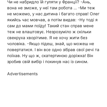
Чи не набридло їй гуляти у Франції? -Ань,
вона не зможе, у неї там робота … -Ми теж
не можемо, у нас дитина і багато справ! Олег
якийсь час мовчав, а потім видав: -Ну тоді я
сам до мами поїду! Такий стан справ мене
теж не влаштовує. Незрозуміло ж скільки
свекруха хворітиме. Я не хочу жити без
чоловіка. -Якщо підеш, знай, що можеш не
повертатися. І він все одно зібрав свої речі та
поїхав. Ну що ж, скатертиною доріжка! Він
зробив свій вибір і покинув нас із сином.
Advertisements