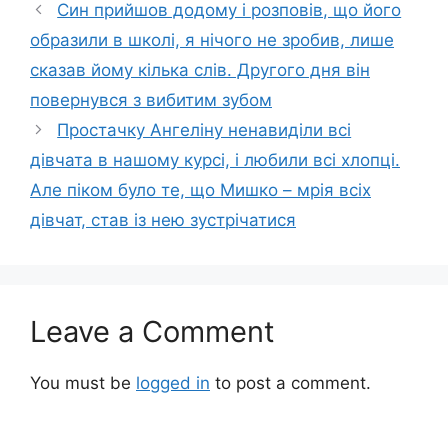
Син прийшов додому і розповів, що його
образили в школі, я нічого не зробив, лише
сказав йому кілька слів. Другого дня він
повернувся з вибитим зубом
Простачку Ангеліну ненавиділи всі
дівчата в нашому курсі, і любили всі хлопці.
Але піком було те, що Мишко – мрія всіх
дівчат, став із нею зустрічатися
Leave a Comment
You must be
logged in
to post a comment.