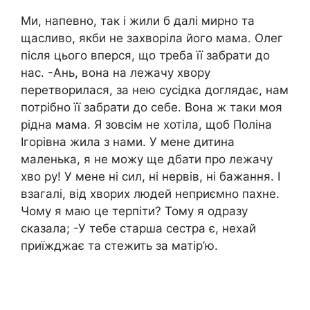
Ми, напевно, так і жили б далі мирно та
щасливо, якби не захворіла його мама. Олег
після цього вперся, що треба її забрати до
нас. -Ань, вона на лежачу хвору
перетворилася, за нею сусідка доглядає, нам
потрібно її забрати до себе. Вона ж таки моя
рідна мама. Я зовсім не хотіла, щоб Поліна
Ігорівна жила з нами. У мене дитина
маленька, я не можу ще дбати про лежачу
хво ру! У мене ні сил, ні нервів, ні бажання. І
взагалі, від хворих людей неприємно пахне.
Чому я маю це терпіти? Тому я одразу
сказала; -У тебе старша сестра є, нехай
приїжджає та стежить за матір’ю.