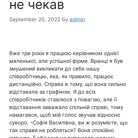
не чекав
September 20, 2022
by
admin
Вже три роки я працюю керівником однієї
маленької, але успішної фірми. Вранці я був
змушений викликати до себе нашу
співробітницю, яка, як правило, працює
дистанційно. Справа в тому, що вона сильно
відставала за графіком. Я до всіх
співробітників ставлюся з повагою, але її
відставання заважало спільній справі, тому
намагався, щоб мій голос звучав відносно
суворо. -Софія Василівна, ви ж розумієте, що
так справи не робляться? Вона спокійно
кивнула. Її обличчя не виражало жодних