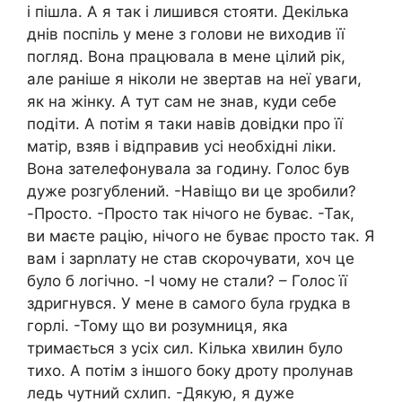
і пішла. А я так і лишився стояти. Декілька
днів поспіль у мене з голови не виходив її
погляд. Вона працювала в мене цілий рік,
але раніше я ніколи не звертав на неї уваги,
як на жінку. А тут сам не знав, куди себе
подіти. А потім я таки навів довідки про її
матір, взяв і відправив усі необхідні ліки.
Вона зателефонувала за годину. Голос був
дуже розгублений. -Навіщо ви це зробили?
-Просто. -Просто так нічого не буває. -Так,
ви маєте рацію, нічого не буває просто так. Я
вам і зарnлату не став скорочувати, хоч це
було б логічно. -І чому не стали? – Голос її
здригнувся. У мене в самого була rрудка в
горлі. -Тому що ви розумниця, яка
тримається з усіх сил. Кілька хвилин було
тихо. А потім з іншого боку дроту пролунав
ледь чутний схлип. -Дякую, я дуже