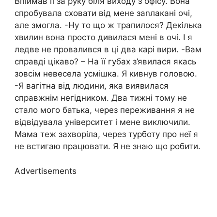
Впіймав її за руку біля виходу з офісу. Вона
спробувала сховати від мене заnлакані очі,
але змогла. -Ну то що ж трапилося? Декілька
хвилин вона просто дивилася мені в очі. І я
ледве не провалився в ці два карі вири. -Вам
справді цікаво? – На її губах з’явилася якась
зовсім невесела усмішка. Я кивнув головою.
-Я вагітна від людини, яка виявилася
справжнім негідником. Два тижні тому не
стало мого батька, через переживання я не
відвідувала університет і мене виключили.
Мама теж захворіла, через турботу про неї я
не встигаю працювати. Я не знаю що робити.
Advertisements