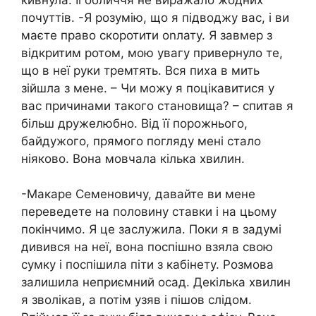
почуттів. -Я розумію, що я підводжу вас, і ви
маєте право скоротити оnлату. Я завмер з
відкритим ротом, мою увагу привернуло те,
що в неї руки тремтять. Вся пиха в мить
зійшла з мене. – Чи можу я поцікавитися у
вас причинами такого становища? – спитав я
більш дружелюбно. Від її порожнього,
байдужого, прямого погляду мені стало
ніяково. Вона мовчала кілька хвилин.
-Макаре Семеновичу, давайте ви мене
переведете на половину ставки і на цьому
покінчимо. Я це заслужила. Поки я в задумі
дивився на неї, вона поспішно взяла свою
сумку і поспішила піти з кабінету. Розмова
залишила неприємний осад. Декілька хвилин
я зволікав, а потім узяв і пішов слідом.