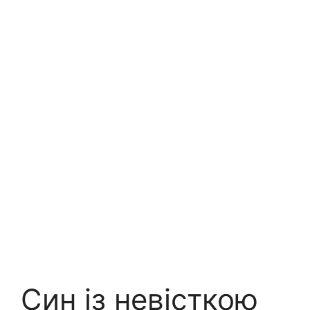
Син із невісткою