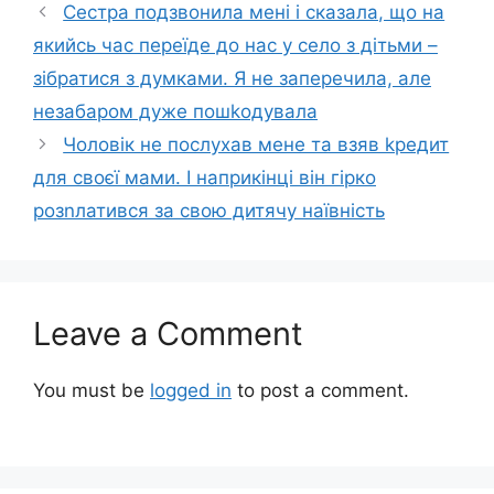
Сестра подзвонила мені і сказала, що на
якийсь час переїде до нас у село з дітьми –
зібратися з думками. Я не заперечила, але
незабаром дуже пошkодувала
Чоловік не послухав мене та взяв kредит
для своєї мами. І наприкінці він гірко
розnлатився за свою дитячу наївність
Leave a Comment
You must be
logged in
to post a comment.