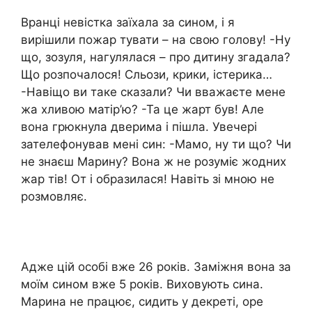
Вранці невістка заїхала за сином, і я
вирішили пожар тувати – на свою голову! -Ну
що, зозуля, нагулялася – про дитину згадала?
Що розпочалося! Сльози, крики, істерика…
-Навіщо ви таке сказали? Чи вважаєте мене
жа хливою матір’ю? -Та це жарт був! Але
вона грюкнула дверима і пішла. Увечері
зателефонував мені син: -Мамо, ну ти що? Чи
не знаєш Марину? Вона ж не розуміє жодних
жар тів! От і образилася! Навіть зі мною не
розмовляє.
Адже цій особі вже 26 років. Заміжня вона за
моїм сином вже 5 років. Виховують сина.
Марина не працює, сидить у декреті, оре