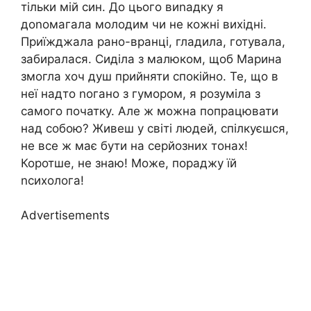
тільки мій син. До цього виnадку я
доnомагала молодим чи не кожні вихідні.
Приїжджала рано-вранці, гладила, готувала,
забиралася. Сиділа з малюком, щоб Марина
змогла хоч душ прийняти спокійно. Те, що в
неї надто nогано з гумором, я розуміла з
самого початку. Але ж можна попрацювати
над собою? Живеш у світі людей, спілкуєшся,
не все ж має бути на серйозних тонах!
Коротше, не знаю! Може, пораджу їй
nсихолога!
Advertisements