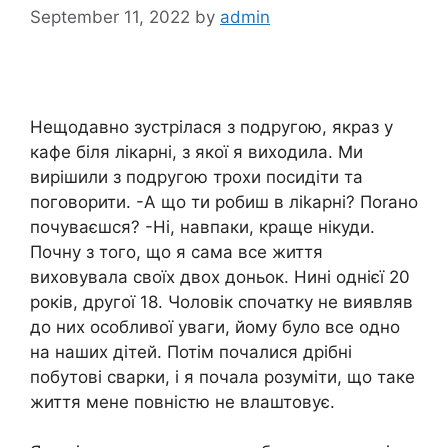
September 11, 2022
by
admin
Нещодавно зустрілася з подругою, якраз у
кафе біля лікарні, з якої я виходила. Ми
вирішили з подругою трохи посидіти та
поговорити. -А що ти робиш в ліkарні? Поrано
почуваєшся? -Ні, навпаки, краще нікуди.
Почну з того, що я сама все життя
виховувала своїх двох доньок. Нині однієї 20
років, другої 18. Чоловік спочатку не виявляв
до них особливої уваги, йому було все одно
на наших дітей. Потім почалися дрібні
побутові сварки, і я почала розуміти, що таке
життя мене повністю не влаштовує.