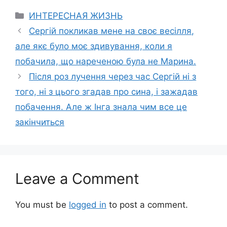
Categories
ИНТЕРЕСНАЯ ЖИЗНЬ
Сергій покликав мене на своє весілля,
але якє було моє здивування, коли я
побачила, що нареченою була не Марина.
Після роз лучення через час Сергій ні з
того, ні з цього згадав про сина, і зажадав
побачення. Але ж Інга знала чим все це
закінчиться
Leave a Comment
You must be
logged in
to post a comment.