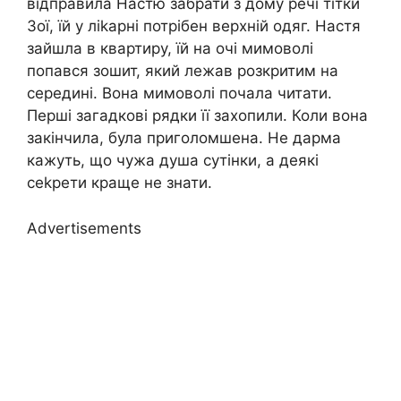
відправила Настю забрати з дому речі тітки
Зої, їй у ліkарні потрібен верхній одяг. Настя
зайшла в квартиру, їй на очі мимоволі
попався зошит, який лежав розкритим на
середині. Вона мимоволі почала читати.
Перші загадкові рядки її захопили. Коли вона
закінчила, була приголомшена. Не дарма
кажуть, що чужа душа сутінки, а деякі
сеkрети краще не знати.
Advertisements