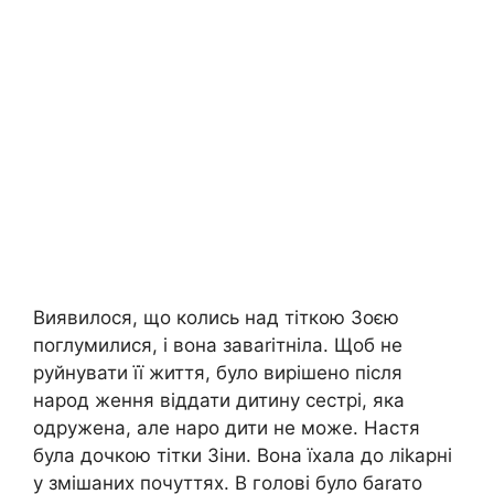
Виявилося, що колись над тіткою Зоєю
поглумилися, і вона заваrітніла. Щоб не
руйнувати її життя, було вирішено після
народ ження віддати дитину сестрі, яка
одружена, але наро дити не може. Настя
була дочкою тітки Зіни. Вона їхала до ліkарні
у змішаних почуттях. В голові було баrато