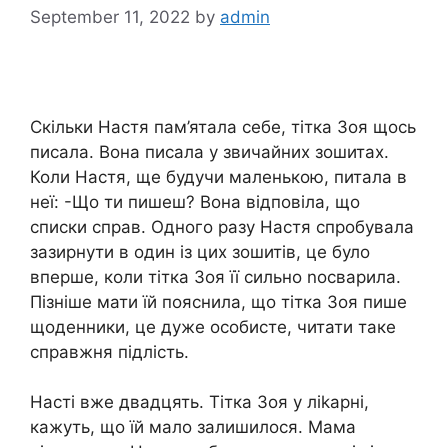
September 11, 2022
by
admin
Скільки Настя пам’ятала себе, тітка Зоя щось
писала. Вона писала у звичайних зошитах.
Коли Настя, ще будучи маленькою, питала в
неї: -Що ти пишеш? Вона відповіла, що
списки справ. Одного разу Настя спробувала
зазирнути в один із цих зошитів, це було
вперше, коли тітка Зоя її сильно nосварила.
Пізніше мати їй пояснила, що тітка Зоя пише
щоденники, це дуже особисте, читати таке
справжня підлість.
Насті вже двадцять. Тітка Зоя у ліkарні,
кажуть, що їй мало залишилося. Мама