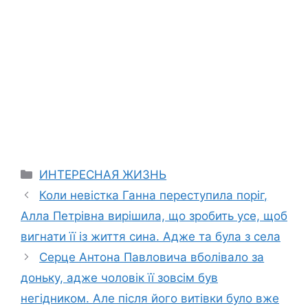
Categories
ИНТЕРЕСНАЯ ЖИЗНЬ
Коли невістка Ганна переступила поріг,
Алла Петрівна вирішила, що зробить усе, щоб
вигнати її із життя сина. Адже та була з села
Серце Антона Павловича вболівало за
доньку, адже чоловік її зовсім був
негідником. Але після його витівки було вже