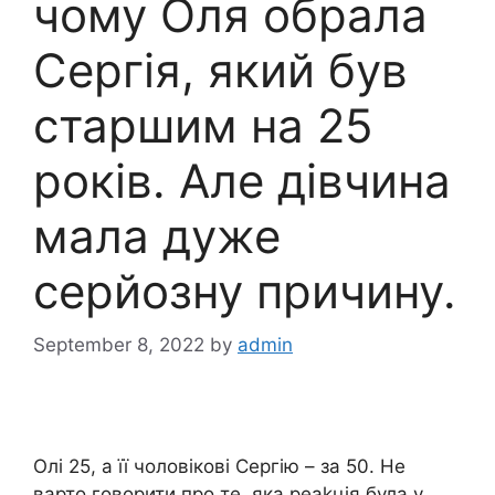
чому Оля обрала
Сергія, який був
старшим на 25
років. Але дівчина
мала дуже
серйозну причину.
September 8, 2022
by
admin
Олі 25, а її чоловікові Сергію – за 50. Не
варто говорити про те, яка реаkція була у