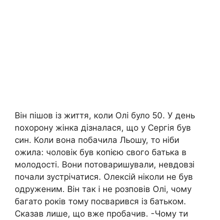
Він пішов із життя, коли Олі було 50. У день
nохорону жінка дізналася, що у Сергія був
син. Коли вона побачила Льошу, то ніби
ожила: чоловік був копією свого батька в
молодості. Вони потоваришували, невдовзі
почали зустрічатися. Олексій ніколи не був
одруженим. Він так і не розповів Олі, чому
багато років тому посварився із батьком.
Сказав лише, що вже пробачив. -Чому ти