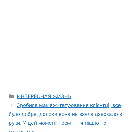
Categories
ИНТЕРЕСНАЯ ЖИЗНЬ
Зробила макіяж-татуювання клієнтці, все
було добре, допоки вона не взяла дзеркало в
руки. У цей момент тремтіння пішло по
моєму тілу