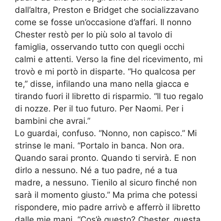
dall’altra, Preston e Bridget che socializzavano
come se fosse un’occasione d’affari. Il nonno
Chester restò per lo più solo al tavolo di
famiglia, osservando tutto con quegli occhi
calmi e attenti. Verso la fine del ricevimento, mi
trovò e mi portò in disparte. “Ho qualcosa per
te,” disse, infilando una mano nella giacca e
tirando fuori il libretto di risparmio. “Il tuo regalo
di nozze. Per il tuo futuro. Per Naomi. Per i
bambini che avrai.”
Lo guardai, confuso. “Nonno, non capisco.” Mi
strinse le mani. “Portalo in banca. Non ora.
Quando sarai pronto. Quando ti servirà. E non
dirlo a nessuno. Né a tuo padre, né a tua
madre, a nessuno. Tienilo al sicuro finché non
sarà il momento giusto.” Ma prima che potessi
rispondere, mio padre arrivò e afferrò il libretto
dalle mie mani. “Cos’è questo? Chester, questa