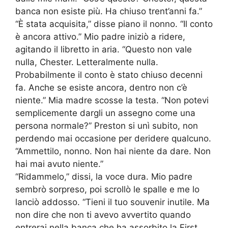
banca non esiste più. Ha chiuso trent’anni fa.”
“È stata acquisita,” disse piano il nonno. “Il conto
è ancora attivo.” Mio padre iniziò a ridere,
agitando il libretto in aria. “Questo non vale
nulla, Chester. Letteralmente nulla.
Probabilmente il conto è stato chiuso decenni
fa. Anche se esiste ancora, dentro non c’è
niente.” Mia madre scosse la testa. “Non potevi
semplicemente dargli un assegno come una
persona normale?” Preston si unì subito, non
perdendo mai occasione per deridere qualcuno.
“Ammettilo, nonno. Non hai niente da dare. Non
hai mai avuto niente.”
“Ridammelo,” dissi, la voce dura. Mio padre
sembrò sorpreso, poi scrollò le spalle e me lo
lanciò addosso. “Tieni il tuo souvenir inutile. Ma
non dire che non ti avevo avvertito quando
entrerai nella banca che ha assorbito la First