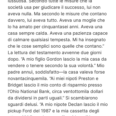
lussuosa. Secondo tutte le misure che la
società usa per giudicare il successo, lui non
aveva nulla. Ma secondo le misure che contano
davvero, lui aveva tutto. Aveva una moglie che
lo ha amato per cinquantasei anni. Aveva una
casa sempre calda. Aveva una pazienza capace
di calmare qualsiasi tempesta. Mi ha insegnato
che le cose semplici sono quelle che contano.”
La lettura del testamento avvenne due giorni
dopo. “A mio figlio Gordon lascio la mia casa da
vendere o tenere secondo la sua volontà.” Mio
padre annuì, soddisfatto—la casa valeva forse
novantacinquemila. “Ai miei nipoti Preston e
Bridget lascio il mio conto di risparmio presso
l’Ohio National Bank, circa ventottomila dollari
da dividersi in parti uguali.” Si scambiarono
sguardi delusi. “A mio nipote Declan lascio il mio
pickup Ford del 1987 e la mia cassetta degli