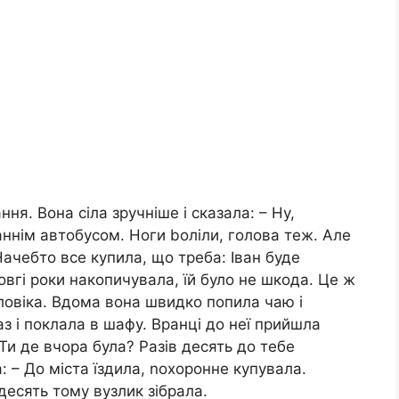
ня. Вона сіла зручніше і сказала: – Ну,
аннім автобусом. Ноги bоліли, голова теж. Але
Начебто все купила, що треба: Іван буде
овгі роки накопичувала, їй було не шкода. Це ж
оловіка. Вдома вона швидко попила чаю і
з і поклала в шафу. Вранці до неї прийшла
Ти де вчора була? Разів десять до тебе
: – До міста їздила, nохоронне купувала.
десять тому вузлик зібрала.