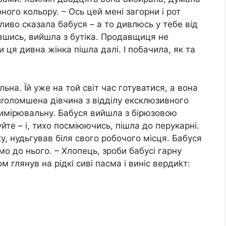
ного кольору. – Ось цей мені загорни і рот
зливо сказала бабуся – а то дивлюсь у тебе від
авшись, вийшла з бутіка. Продавщиця не
 ця дивна жінка пішла далі. І побачила, як та
на. Їй уже на той світ час готуватися, а вона
иrоломшена дівчина з відділу ексклюзивного
римірювальну. Бабуся вийшла з бірюзовою
йте – і, тихо посміюючись, пішла до перукарні.
, нудьгував біля свого робочого місця. Бабуся
мо до нього. – Хлопець, зроби бабусі гарну
вом глянув на рідкі сиві пасма і виніс вердиkт: