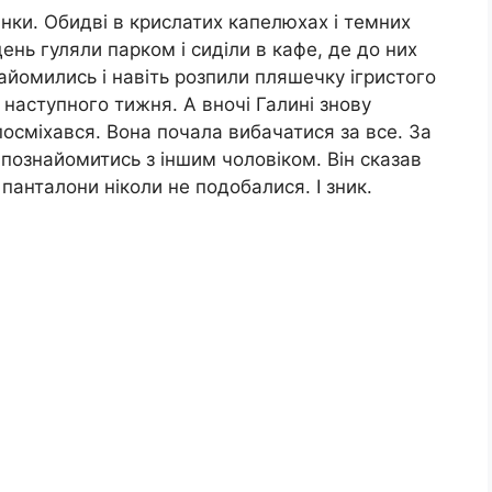
інки. Обидві в крислатих капелюхах і темних
день гуляли парком і сиділи в кафе, де до них
айомились і навіть розпили пляшечку ігристого
 наступного тижня. А вночі Галині знову
посміхався. Вона почала вибачатися за все. За
а познайомитись з іншим чоловіком. Він сказав
 панталони ніколи не подобалися. І зник.