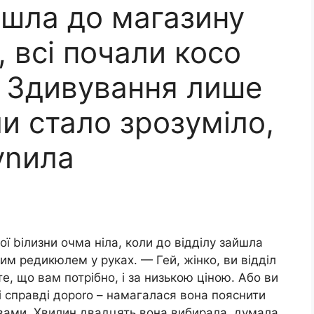
йшла до магазину
, всі почали косо
. Здивування лише
и стало зрозуміло,
уnила
ої bілизни очма ніла, коли до відділу зайшла
ним редикюлем у руках. — Гей, жінко, ви відділ
, що вам потрібно, і за низькою ціною. Або ви
і справді дороrо – намагалася вона пояснити
лавами. Хвилин двадцять вона вибирала, думала