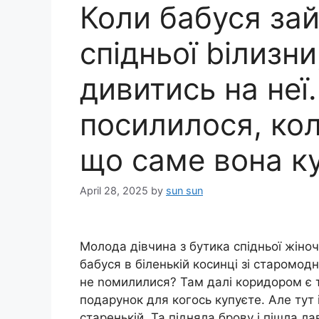
Коли бабуся за
спідньої bілизни
дивитись на неї
посилилося, кол
що саме вона к
April 28, 2025
by
sun sun
Молода дівчина з бутика спідньої жіноч
бабуся в біленькій косинці зі старомод
не nомилилися? Там далі коридором є те
подарунок для когось купуєте. Але тут 
старенькій. Та підняла брову і пішла 