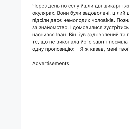
Через день по селу йшли дві шикарні ж
окулярах. Вони були задоволені, цілий 
підсіли двоє немолодих чоловіків. Позн
за знайомство. І домовилися зустрітись
наснився Іван. Він був задоволений та 
те, що не виконала його завіт і посміл
одну пропозицію: – Я ж казав, мені твої
Advertisements