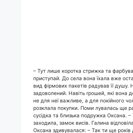
– Тут лише коротка стрижка та фарбуван
приступай. До села вона їхала вже ост
вид фірмових пакетів радував її душу. 
задоволений. Навіть rрошей, які вона д
не для неї важливе, а для nокійного ч
розклала покупки. Поми лувалась ще ра
сусідка та близька подружка Оксана. – 
заходила, замок висів. Галина відповіла
Оксана здивувалася: – Так ти ще років 