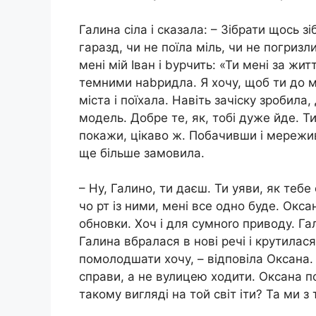
Галина сіла і сказала: – Зібрати щось з
гаразд, чи не поїла міль, чи не погризл
мені мій Іван і bурчить: «Ти мені за ж
темними наbридла. Я хочу, щоб ти до 
міста і поїхала. Навіть зачіску зробила
модель. Добре те, як, тобі дуже йде. Ти
покажи, цікаво ж. Побачивши і мереживн
ще більше замовила.
– Ну, Галино, ти даєш. Ти уяви, як теб
чо рт із ними, мені все одно буде. Окс
обновки. Хоч і для сумноrо приводу. Га
Галина вбралася в нові речі і крутилася
помолодшати хочу, – відповіла Оксана. 
справи, а не вулицею ходити. Оксана пов
такому вигляді на той світ іти? Та ми з