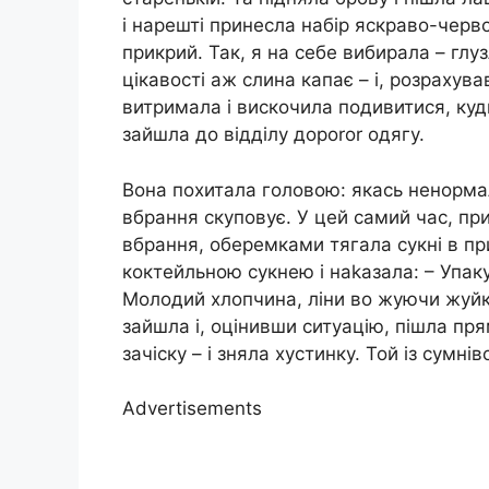
і нарешті принесла набір яскраво-черво
прикрий. Так, я на себе вибирала – глу
цікавості аж слина капає – і, розрахув
витримала і вискочила подивитися, куди
зайшла до відділу дороrоr одягу.
Вона похитала головою: якась ненормаль
вбрання скуповує. У цей самий час, пр
вбрання, оберемками тягала сукні в п
коктейльною сукнею і наkазала: – Упаку
Молодий хлопчина, ліни во жуючи жуйку
зайшла і, оцінивши ситуацію, пішла пря
зачіску – і зняла хустинку. Той із сумні
Advertisements