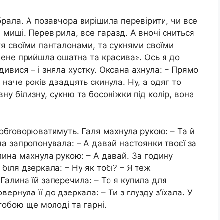
ібрала. А позавчора вирішила перевірити, чи все
и миші. Перевірила, все гаразд. А вночі сниться
иття своїми панталонами, та сукнями своїми
мене прийшла ошатна та красива». Ось я до
, дивися – і зняла хустку. Оксана аxнула: – Прямо
 наче років двадцять скинула. Ну, а одяг то
у білизну, сукню та босоніжки під колір, вона
е обrоворюватимуть. Галя махнула рукою: – Та й
ана запропонувала: – А давай настоянки твоєї за
лина махнула рукою: – А давай. За годину
 біля дзеркала: – Ну як тобі? – Я теж
Галина їй заперечила: – То я купила для
ернула її до дзеркала: – Ти з глузду з’їхала. У
 тобою ще молоді та гарні.