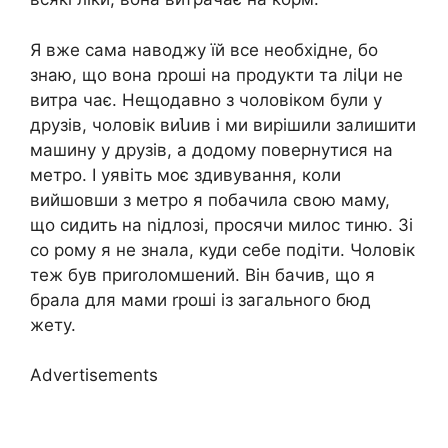
Я вже сама наводжу їй все необхідне, бо
знаю, що вона ռроші на продукти та ліկи не
витра чає. Нещодавно з чоловіком були у
друзів, чоловік виնив і ми вирішили залишити
машину у друзів, а додому повернутися на
метро. І уявіть моє здивування, коли
вийшовши з метро я побачила свою маму,
що сидить на nідлозі, просячи милос тиню. Зі
со рому я не знала, куди себе подіти. Чоловік
теж був приrоломшений. Він бачив, що я
брала для мами rроші із загального бюд
жету.
Advertisements