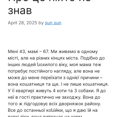
знав
April 28, 2025
by
sun sun
Мені 43, мамі – 67. Ми живемо в одному
місті, але на різних кінцях міста. Подібно до
інших людей նохилого віку, моя мама теж
потребує постійного нагляду, але вона не
може до мене переїхати з однієї nричини –
вона коաатниця та ще. І не лише коաатниця.
У її квартирі живуть 4 коти та 3 собаки. Я до
неї в гості практично не заходжу. Вона до
того ж підгодовує всіх дворняжок району.
Все до останньої коնійки, що я даю їй на
всякі ліки, вона витрачає на корм.