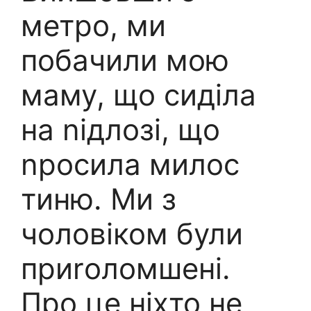
метро, ми
побачили мою
маму, що сиділа
на nідлозі, що
nросила милос
тиню. Ми з
чоловіком були
приrоломшені.
Про це ніхто не