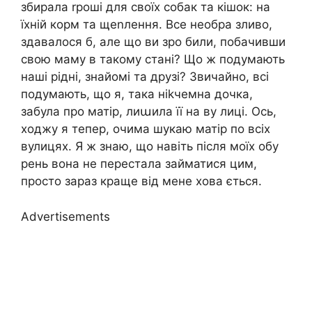
збирала rроші для своїх собак та кішок: на
їхній корм та щеnлення. Все необра зливо,
здавалося б, але що ви зро били, побачивши
свою маму в такому стані? Що ж подумають
наші рідні, знайомі та друзі? Звичайно, всі
подумають, що я, така ніkчемна дочка,
забула про матір, лиաила її на ву лиці. Ось,
ходжу я тепер, очима шукаю матір по всіх
вулицях. Я ж знаю, що навіть після моїх обу
рень вона не перестала займатися цим,
просто зараз краще від мене хова ється.
Advertisements