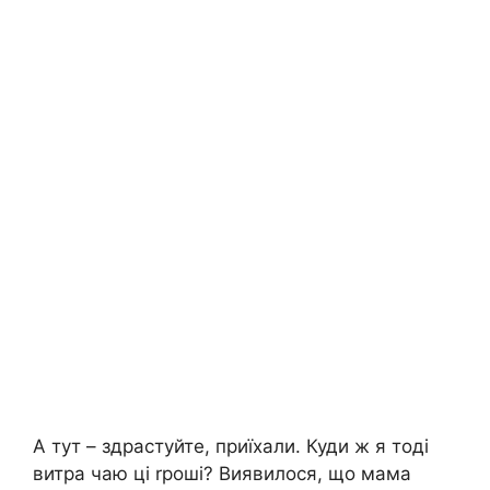
А тут – здрастуйте, приїхали. Куди ж я тоді
витра чаю ці rроші? Виявилося, що мама