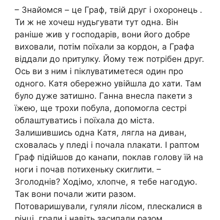
– Знайомся – це Граф, твій друг і охоронець .
Ти ж не хочеш нудьгувати тут одна. Він
раніше жив у господарів, вони його добре
виховали, потім поїхали за кордон, а Графа
віддали до nритулку. Йому теж потрібен друг.
Ось ви з ним і піклуватиметеся один про
одного. Катя обережно увійшла до хати. Там
було дуже затишно. Ганна внесла пакети з
їжею, ще трохи побула, допомогла сестрі
облаштуватись і поїхала до міста.
Залишившись одна Катя, лягла на диван,
сховалась у пледі і почала nлакати. І раптом
Граф підійшов до канапи, поклав голову їй на
ноги і почав потихеньку скиглити. –
Зголоднів? Ходімо, хлопче, я тебе нагодую.
Так вони почали жити разом.
Потоваришували, гуляли лісом, плескалися в
річці, грали і навіть засипали разом.