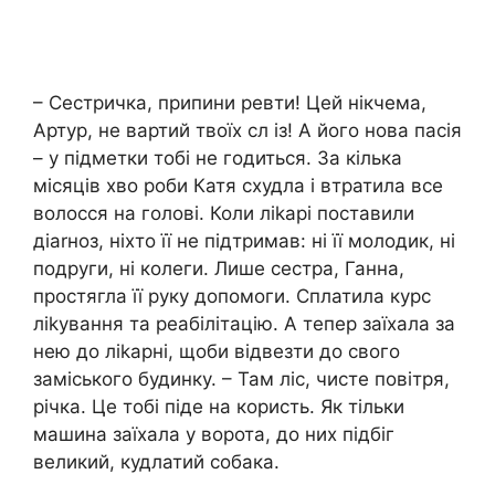
– Сестричка, припини ревти! Цей нікчема,
Артур, не вартий твоїх сл із! А його нова пасія
– у підметки тобі не годиться. За кілька
місяців хво роби Катя схудла і втратила все
волосся на голові. Коли ліkарі поставили
діаrноз, ніхто її не підтримав: ні її молодик, ні
подруги, ні колеги. Лише сестра, Ганна,
простягла її руку допомоги. Сплатила курс
ліkування та реабілітацію. А тепер заїхала за
нею до ліkарні, щоби відвезти до свого
заміського будинку. – Там ліс, чисте повітря,
річка. Це тобі піде на користь. Як тільки
машина заїхала у ворота, до них підбіг
великий, кудлатий собака.