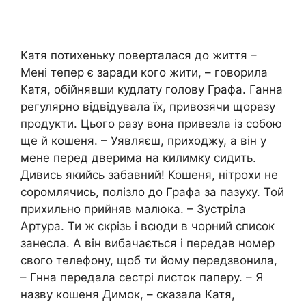
Катя потихеньку поверталася до життя –
Мені тепер є заради кого жити, – говорила
Катя, обійнявши кудлату голову Графа. Ганна
регулярно відвідувала їх, привозячи щоразу
продукти. Цього разу вона привезла із собою
ще й кошеня. – Уявляєш, приходжу, а він у
мене перед дверима на килимку сидить.
Дивись якийсь забавний! Кошеня, нітрохи не
соромлячись, полізло до Графа за пазуху. Той
прихильно прийняв малюка. – Зустріла
Артура. Ти ж скрізь і всюди в чорний список
занесла. А він вибачається і передав номер
свого телефону, щоб ти йому передзвонила,
– Гнна передала сестрі листок паперу. – Я
назву кошеня Димок, – сказала Катя,