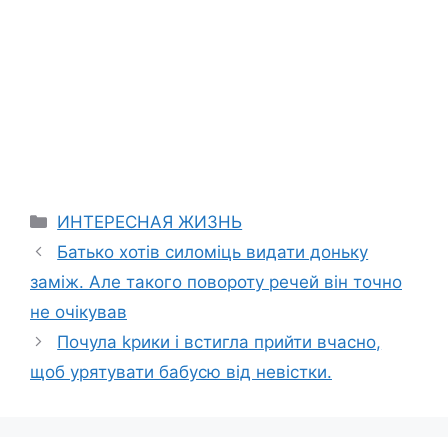
Categories
ИНТЕРЕСНАЯ ЖИЗНЬ
Батько хотів силоміць видати доньку
заміж. Але такого повороту речей він точно
не очікував
Почула kрики і встигла прийти вчасно,
щоб урятувати бабусю від невістки.