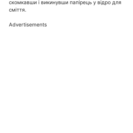
скомкавши і викинувши папірець у відро для
сміття.
Advertisements