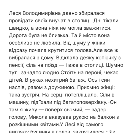
Леся Володимирівна давно збиралася
провідати своїх внучат в столиці. Дні тікали
швидко, а вона ніяк не могла зважитися.
Дорога була не близька. Та й місто вона
особливо не любила. Від шуму у жінки
відразу почала крутитися голова.Але все ж
вибралася з дому. Відклала деяку копієчку з
пенсії, сіла на поїзд — і вже в столиці. Шумно
тут і занадто людно.Стоїть на пероні, чекає
дітей. В руках нехитрий багаж. Ось і син
наспів, разом з дружиною. Приємно жінці;
така зустріч. На серці потеплішало. Сіли в
машину, під’їхали під багатоповерхівку.-Он
там я живу — поверх сьомий, — задер
голову, Микола вказував рукою на балкон з
розкішними квітами.У Лесі від самого
вигляду будинку в голові закрутилося.- Як