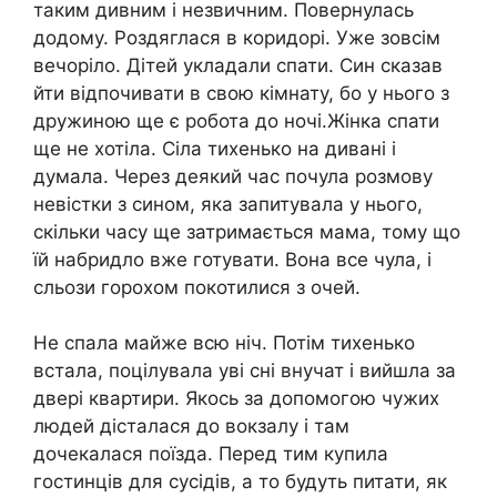
таким дивним і незвичним. Повернулась
додому. Роздяглася в коридорі. Уже зовсім
вечоріло. Дітей укладали спати. Син сказав
йти відпочивати в свою кімнату, бо у нього з
дружиною ще є робота до ночі.Жінка спати
ще не хотіла. Сіла тихенько на дивані і
думала. Через деякий час почула розмову
невістки з сином, яка запитувала у нього,
скільки часу ще затримається мама, тому що
їй набридло вже готувати. Вона все чула, і
сльози горохом покотилися з очей.
Не спала майже всю ніч. Потім тихенько
встала, поцілувала уві сні внучат і вийшла за
двері квартири. Якось за допомогою чужих
людей дісталася до вокзалу і там
дочекалася поїзда. Перед тим купила
гостинців для сусідів, а то будуть питати, як