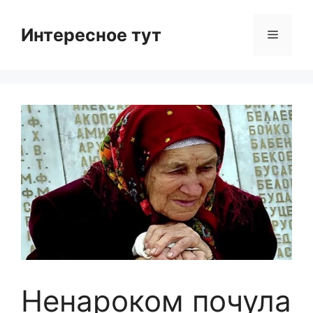
Skip
to
Интересное тут
Menu
content
Ненароком почула