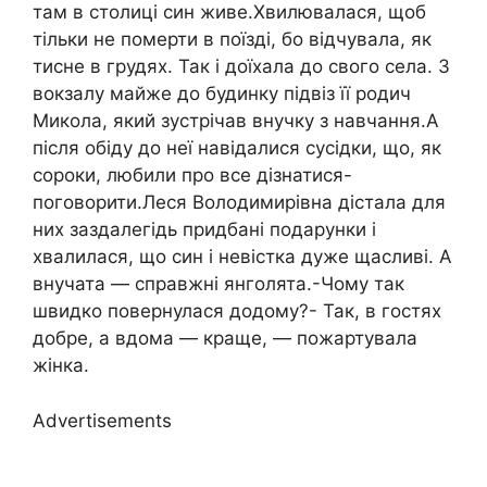
там в столиці син живе.Хвилювалася, щоб
тільки не померти в поїзді, бо відчувала, як
тисне в грудях. Так і доїхала до свого села. З
вокзалу майже до будинку підвіз її родич
Микола, який зустрічав внучку з навчання.А
після обіду до неї навідалися сусідки, що, як
сороки, любили про все дізнатися-
поговорити.Леся Володимирівна дістала для
них заздалегідь придбані подарунки і
хвалилася, що син і невістка дуже щасливі. А
внучата — справжні янголята.-Чому так
швидко повернулася додому?- Так, в гостях
добре, а вдома — краще, — пожартувала
жінка.
Advertisements