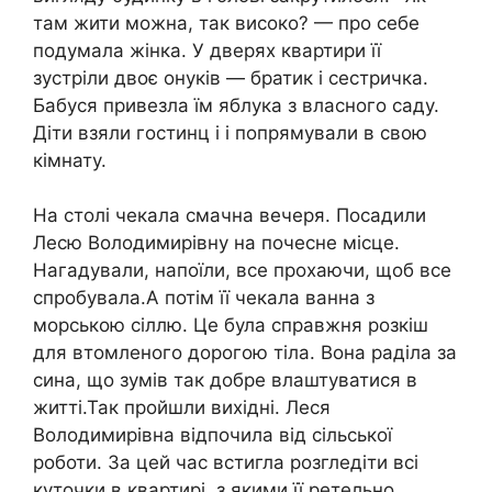
там жити можна, так високо? — про себе
подумала жінка. У дверях квартири її
зустріли двоє онуків — братик і сестричка.
Бабуся привезла їм яблука з власного саду.
Діти взяли гостинц і і попрямували в свою
кімнату.
На столі чекала смачна вечеря. Посадили
Лесю Володимирівну на почесне місце.
Нагадували, напоїли, все прохаючи, щоб все
спробувала.А потім її чекала ванна з
морською сіллю. Це була справжня розкіш
для втомленого дорогою тіла. Вона раділа за
сина, що зумів так добре влаштуватися в
житті.Так пройшли вихідні. Леся
Володимирівна відпочила від сільської
роботи. За цей час встигла розгледіти всі
куточки в квартирі, з якими її ретельно