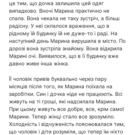
це тим, що дочка залишила цей одяг
випадково. Вночі Марина практично не
спала. Вона чекала не таку зустріч, а більш
радісну. У неї склалося враження, що в
рідному їй будинку їй не дуже-то і раді. На
наступний день Марина вирушила в місто. По
дорозі вона зустріла знайому. Вона відкрила
Марині очі. Виявилося, що в її будинку вже
давно живе інша жінка.
Її чоловік привів буквально через пару
місяців після того, як Марина поїхала на
заробітки. Син і дочка ніде не працюють. Всі
живуть на ті гроші, які надсилала Марина.
При цьому живуть все добре, все, крім самої
Марини. Тепер жінці стало все зрозуміло.
Холодність і відчуженість пояснювалася тим,
що чоловік і діти розуміли, що тепер їм ніхто