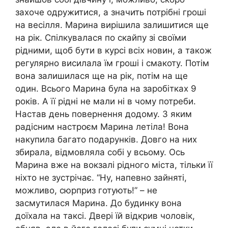
захоче одружитися, а значить потрібні гроші
на весілля. Марина вирішила залишитися ще
на рік. Спілкувалася по скайпу зі своїми
рідними, щоб бути в курсі всіх новин, а також
регулярно висилала їм гроші і смакоту. Потім
вона залишилася ще на рік, потім на ще
один. Всього Марина була на заробітках 9
років. А її рідні не мали ні в чому потреби.
Настав день повернення додому. З яким
радісним настроєм Марина летіла! Вона
накупила багато подарунків. Довго на них
збирала, відмовляла собі у всьому. Ось
Марина вже на вокзалі рідного міста, тільки її
ніхто не зустрічає. “Ну, напевно зайняті,
можливо, сюрприз готують!” – не
засмутилася Марина. До будинку вона
доїхала на таксі. Двері їй відкрив чоловік,