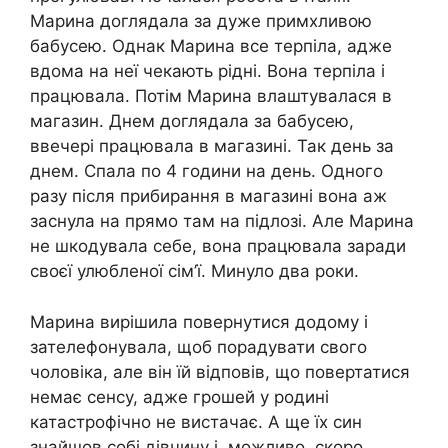
Марина доглядала за дуже примхливою
бабусею. Однак Марина все терпіла, адже
вдома на неї чекають рідні. Вона терпіла і
працювала. Потім Марина влаштувалася в
магазин. Днем доглядала за бабусею,
ввечері працювала в магазині. Так день за
днем. Спала по 4 години на день. Одного
разу після прибирання в магазині вона аж
заснула на прямо там на підлозі. Але Марина
не шкодувала себе, вона працювала заради
своєї улюбленої сім’ї. Минуло два роки.
Марина вирішила повернутися додому і
зателефонувала, щоб порадувати свого
чоловіка, але він їй відповів, що повертатися
немає сенсу, адже грошей у родині
катастрофічно не вистачає. А ще їх син
знайшов собі дівчину і, можливо, скоро