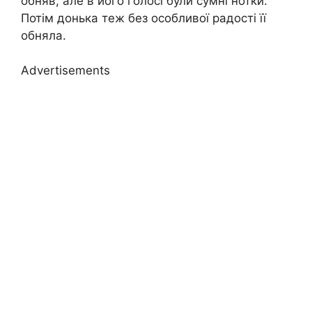
обняв, але в його голосі були сумні нотки.
Потім донька теж без особливої радості її
обняла.
Advertisements