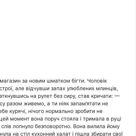
 магазин за новим шматком бігти. Чоловік
строї, але відчувши запах улюблених млинців,
 наткнувшись на рулет без сиру, став кричати: —
асу разом живемо, а ти ніяк запам’ятати не
бе курячі, нічого нормально зробити не
 цей момент вона поруч стояла і тримала в руці
о слів лопнуло безповоротно. Вона вилила йому
ула на стіл кухонний халат і пішла збирати свої