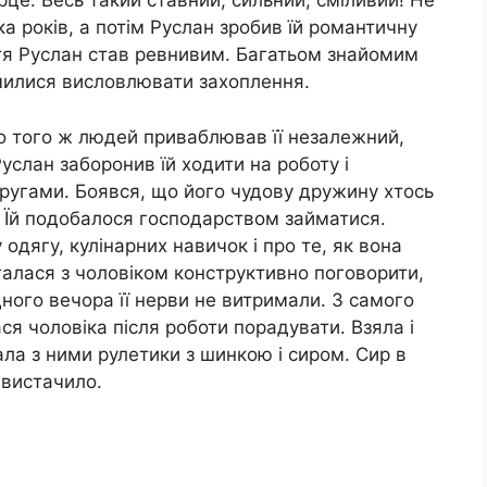
ерце. Весь такий ставний, сильний, сміливий! Не
ка років, а потім Руслан зробив їй романтичну
тя Руслан став ревнивим. Багатьом знайомим
милися висловлювати захоплення.
о того ж людей приваблював її незалежний,
услан заборонив їй ходити на роботу і
ругами. Боявся, що його чудову дружину хтось
. Їй подобалося господарством займатися.
 одягу, кулінарних навичок і про те, як вона
агалася з чоловіком конструктивно поговорити,
дного вечора її нерви не витримали. З самого
ася чоловіка після роботи порадувати. Взяла і
ала з ними рулетики з шинкою і сиром. Сир в
 вистачило.