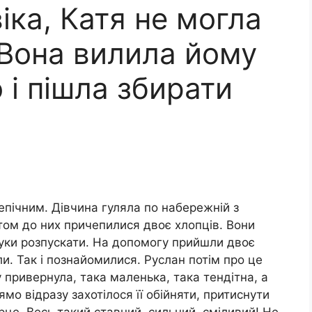
іка, Катя не могла
 Вона вилила йому
 і пішла збирати
епічним. Дівчина гуляла по набережній з
том до них причепилися двоє хлопців. Вони
руки розпускати. На допомогу прийшли двоє
ли. Так і познайомилися. Руслан потім про це
 привернула, така маленька, така тендітна, а
мо відразу захотілося її обійняти, притиснути