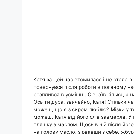
Катя за цей час втомилася і не стала в
повернувся після роботи в поганому на
розплився в усмішці. Сів, з’їв кілька, а
Ось ти дура, звичайно, Катя! Стільки ч
можеш, що я з сиром люблю? Мізки у те
можеш. Катя від його слів завмерла. У
пляшку з маслом. Щось в ній після йог
на голову масло, зірвавши з себе, жбурн