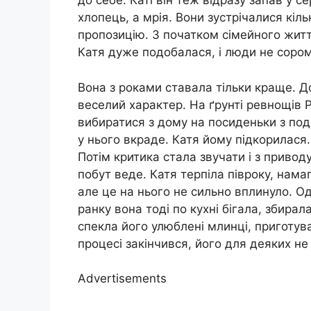
до себе. Каті він теж відразу запав у с
хлопець, а мрія. Вони зустрічалися кіль
пропозицію. З початком сімейного жит
Катя дуже подобалася, і люди не соро
Вона з роками ставала тільки краще. Д
веселий характер. На ґрунті ревнощів Р
вибиратися з дому на посиденьки з под
у нього вкраде. Катя йому підкорилася
Потім критика стала звучати і з приводу
побут веде. Катя терпіла півроку, нам
але це на нього не сильно вплинуло. О
ранку вона тоді по кухні бігала, збирал
спекла його улюблені млинці, приготув
процесі закінчився, його для деяких не
Advertisements