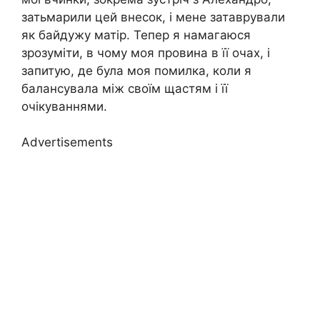
затьмарили цей внесок, і мене затаврували
як байдужу матір. Тепер я намагаюся
зрозуміти, в чому моя провина в її очах, і
запитую, де була моя помилка, коли я
балансувала між своїм щастям і її
очікуваннями.
Advertisements