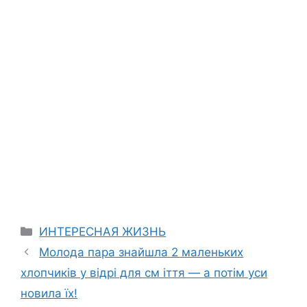
Categories
ИНТЕРЕСНАЯ ЖИЗНЬ
Молода пара знайшла 2 маленьких
хлопчиків у відрі для см іття — а потім уси
новила їх!