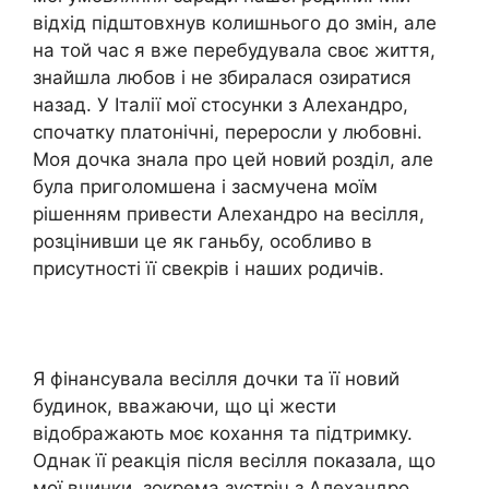
відхід підштовхнув колишнього до змін, але
на той час я вже перебудувала своє життя,
знайшла любов і не збиралася озиратися
назад. У Італії мої стосунки з Алехандро,
спочатку платонічні, переросли у любовні.
Моя дочка знала про цей новий розділ, але
була приголомшена і засмучена моїм
рішенням привести Алехандро на весілля,
розцінивши це як ганьбу, особливо в
присутності її свекрів і наших родичів.
Я фінансувала весілля дочки та її новий
будинок, вважаючи, що ці жести
відображають моє кохання та підтримку.
Однак її реакція після весілля показала, що
мої вчинки, зокрема зустріч з Алехандро,