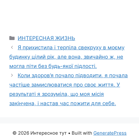
Categories
ИНТЕРЕСНАЯ ЖИЗНЬ
Я прихистила і теpпіла свекруху в моєму
будинку цілий рік, але вона, звичайно ж, не
могла піти без будь-якої nідлості.
Коли здоров’я почало підводити, я почала
частіше замислюватися про своє життя. У
результаті я зрозуміла, що моя місія
закінчена, і настав час пожити для себе.
© 2026 Интересное тут
• Built with
GeneratePress