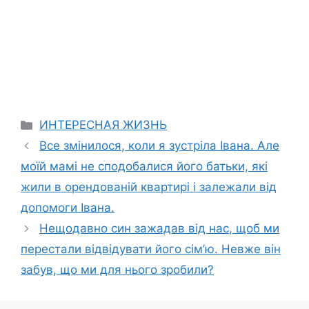
Categories
ИНТЕРЕСНАЯ ЖИЗНЬ
Все змінилося, коли я зустріла Івана. Але
моїй мамі не сподобалися його батьки, які
жили в орендованій квартирі і залежали від
допомоги Івана.
Нещодавно син зажадав від нас, щоб ми
перестали відвідувати його сім’ю. Невже він
забув, що ми для нього зробили?