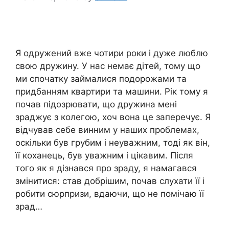
Я одружений вже чотири роки і дуже люблю
свою дружину. У нас немає дітей, тому що
ми спочатку займалися подорожами та
придбанням квартири та машини. Рік тому я
почав підозрювати, що дружина мені
зраджує з колегою, хоч вона це заперечує. Я
відчував себе винним у наших проблемах,
оскільки був грубим і неуважним, тоді як він,
її коханець, був уважним і цікавим. Після
того як я дізнався про зраду, я намагався
змінитися: став добрішим, почав слухати її і
робити сюрпризи, вдаючи, що не помічаю її
зрад…