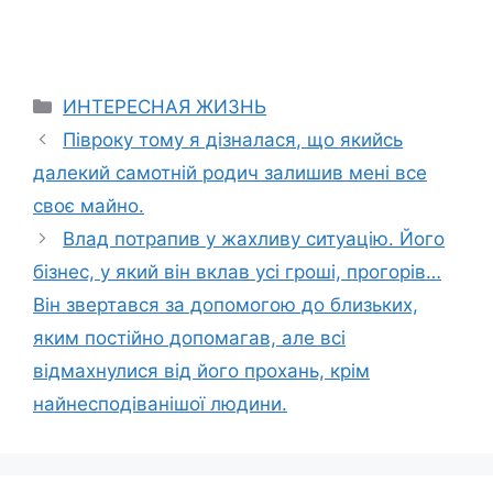
Categories
ИНТЕРЕСНАЯ ЖИЗНЬ
Півроку тому я дізналася, що якийсь
далекий самотній родич залишив мені все
своє майно.
Влад потрапив у жахливу ситуацію. Його
бізнес, у який він вклав усі гроші, прогорів…
Він звертався за допомогою до близьких,
яким постійно допомагав, але всі
відмахнулися від його прохань, крім
найнесподіванішої людини.