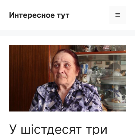
Skip
to
Интересное тут
Menu
content
У шістдесят три