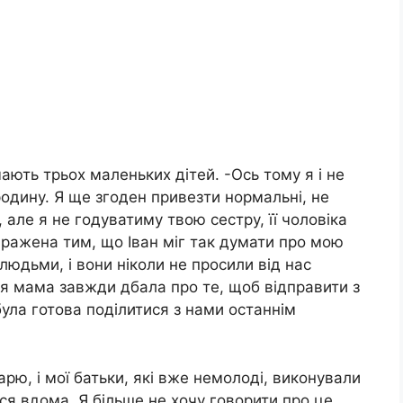
мають трьох маленьких дітей. -Ось тому я і не
одину. Я ще згоден привезти нормальні, не
 але я не годуватиму твою сестру, її чоловіка
 вражена тим, що Іван міг так думати про мою
юдьми, і вони ніколи не просили від нас
моя мама завжди дбала про те, щоб відправити з
ула готова поділитися з нами останнім
рю, і мої батьки, які вже немолоді, виконували
я вдома. Я більше не хочу говорити про це.