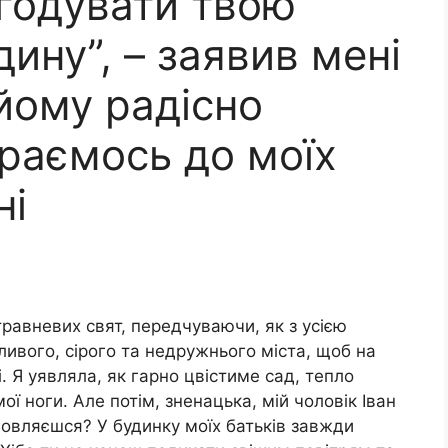
 годувати твою
дину”, – заявив мені
 йому радісно
иpаємось до моїх
ні
травневих свят, передчуваючи, як з усією
ивого, сірого та недружнього міста, щоб на
лі. Я уявляла, як гаpно цвістиме сад, тепло
ї ноги. Але потім, зненацька, мій чоловік Іван
дмовляєшся? У будинку моїх батьків завжди