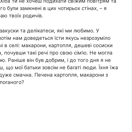
. Хіба ти не хочеш подихати свіжим повітрям та
 були замкнені в цих чотирьох стінах, – я
наю твоїх родичів.
закуски та делікатеси, які ми любимо. У
потім нам доведеться їсти якусь незрозуміло
чі в селі: макарони, картопля, дешеві сосиски
а, почувши такі речі про свою сім’ю. Не могла
ю. Раніше він був добрим, і до того дня я не
, що мої батьки зовсім не баrаті люди. Їхня їжа
дуже смачна. Печена картопля, макарони з
поrаного?