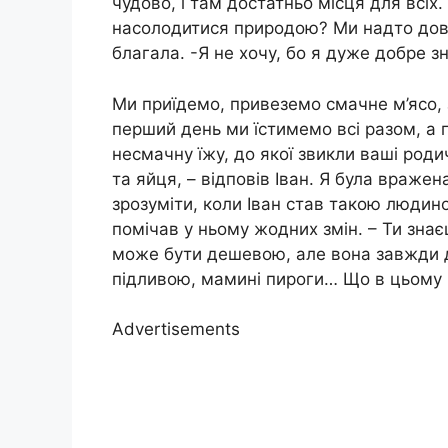
чудово, і там достатньо місця для всіх
насолодитися природою? Ми надто довго
благала. -Я не хочу, бо я дуже добре з
Ми приїдемо, привеземо смачне м’ясо, 
перший день ми їстимемо всі разом, а 
несмачну їжу, до якої звикли ваші роди
та яйця, – відповів Іван. Я була вражен
зpозуміти, коли Іван став такою людино
помічав у ньому жодних змін. – Ти знаєш
може бути дешевою, але вона завжди 
підливою, мамині пироги… Що в цьому 
Advertisements