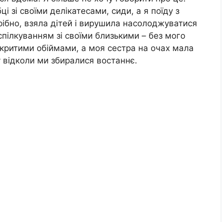
і зі своїми делікатесами, сиди, а я поїду з
трібно, взяла дітей і вирушила насолоджуватися
пілкуванням зі своїми близькими – без мого
озкритими обіймами, а моя сестра на очах мала
 відколи ми збиралися востаннє.