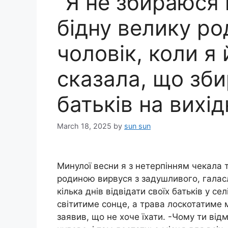
”Я не збираюся
бідну велику pо
чоловік, коли я
сказала, що зб
батьків на вихід
March 18, 2025
by
sun sun
Минулої весни я з нетерпінням чекала 
pодиною вирвуся з задушливого, галасл
кілька днів відвідати своїх батьків у се
світитиме сонце, а трава лоскотатиме мо
заявив, що не хоче їхати. -Чому ти ві