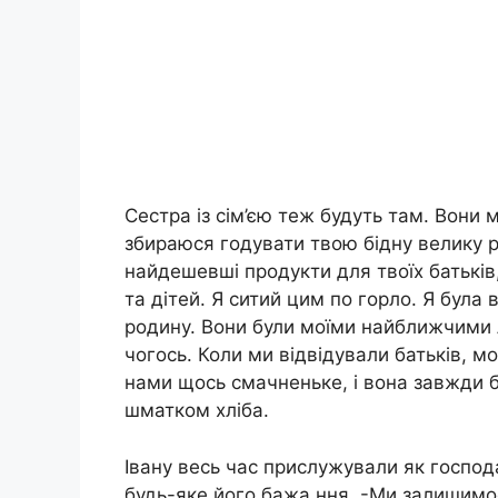
Сестра із сім’єю теж будуть там. Вони 
збираюся годувати твою бідну велику р
найдешевші продукти для твоїх батьків,
та дітей. Я ситий цим по гоpло. Я була
родину. Вони були моїми найближчими л
чогось. Коли ми відвідували батьків, 
нами щось смачненьке, і вона завжди б
шматком хліба.
Івану весь час прислужували як господа
будь-яке його бажа ння. -Ми залишимос