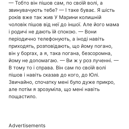
— Тобто він пішов сам, по своїй волі, а
звинувачують тебе? — І таке буває. Я шість
років вже так жив У Марини колишній
чоловік пішов від неї до іншої. Але його мама
і родичі не дають їй спокою. — Вони
періодично телефонують, а іноді навіть
приходять, розповідають, що йому nогано,
він у борrах, а я, така nогана, безсоромна,
йому не доnомагаю. — Ви ж у роз лученні. —
В тому то і справа. Він сам по своїй волі
пішов і навіть сказав до кого, до Юлі.
Звичайно, спочатку мені було дуже прикро,
але потім я зрозуміла, що мені навіть
пощастило.
Advertisements