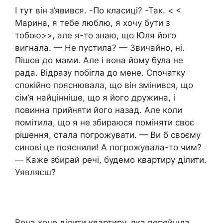
І тут він з’явився. -По класиці? -Так. < <
Марина, я тебе люблю, я хочу бути з
тобою>>, але я-то знаю, що Юля його
вигнала. — Не пустила? — Звичайно, ні.
Пішов до мами. Але і вона йому була не
рада. Відразу побігла до мене. Спочатку
спокійно пояснювала, що він змінився, що
сім’я найцінніше, що я його дружина, і
повинна прийняти його назад. Але коли
помітила, що я не збираюся поміняти своє
рішення, стала погрожувати. — Ви б своєму
синові це пояснили! А погрожувала-то чим?
— Каже збирай речі, будемо квартиру ділити.
Уявляєш?
Вона хоче ділити квартиру, яка перейшла