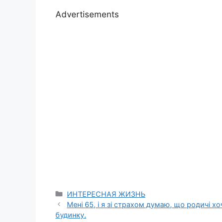
Advertisements
Categories
ИНТЕРЕСНАЯ ЖИЗНЬ
Мені 65, і я зі страхом думаю, що родичі 
будинку.