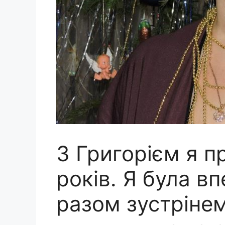
З Григорієм я п
років. Я була в
разом зустрінем