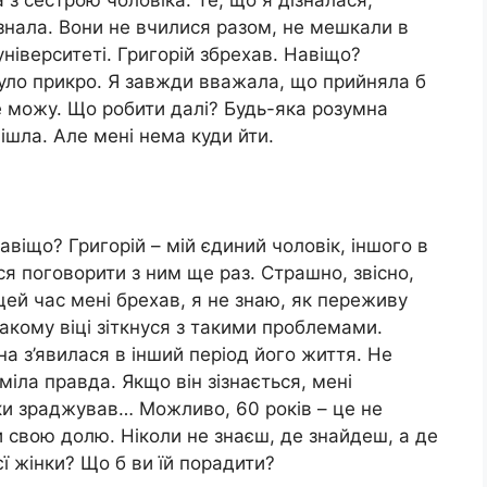
 з сестрою чоловіка. Те, що я дізналася,
знала. Вони не вчилися разом, не мешкали в
ніверситеті. Григорій збрехав. Навіщо?
 було прикро. Я завжди вважала, що прийняла б
е можу. Що робити далі? Будь-яка розумна
пішла. Але мені нема куди йти.
авіщо? Григорій – мій єдиний чоловік, іншого в
ся поговорити з ним ще раз. Страшно, звісно,
 цей час мені брехав, я не знаю, як переживу
акому віці зіткнуся з такими проблемами.
 з’явилася в інший період його життя. Не
іла правда. Якщо він зізнається, мені
ки зраджував… Можливо, 60 років – це не
и свою долю. Ніколи не знаєш, де знайдеш, а де
єї жінки? Що б ви їй порадити?