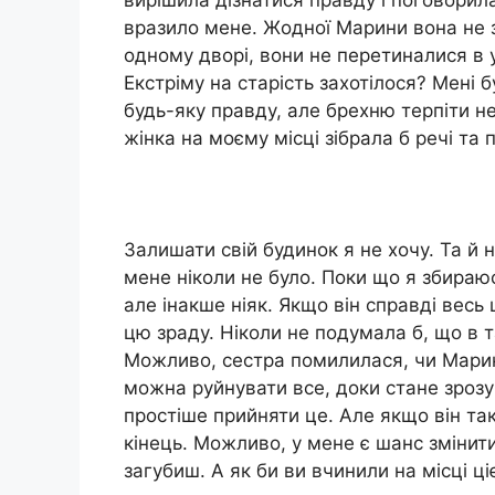
вирішила дізнатися правду і поговорила
вразило мене. Жодної Марини вона не 
одному дворі, вони не перетиналися в у
Екстріму на старість захотілося? Мені
будь-яку правду, але брехню терпіти н
жінка на моєму місці зібрала б речі та 
Залишати свій будинок я не хочу. Та й н
мене ніколи не було. Поки що я збираю
але інакше ніяк. Якщо він справді весь
цю зраду. Ніколи не подумала б, що в т
Можливо, сестра помилилася, чи Марина
можна руйнувати все, доки стане зрозум
простіше прийняти це. Але якщо він та
кінець. Можливо, у мене є шанс змінит
загубиш. А як би ви вчинили на місці ці