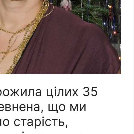
рожила цілих 35
певнена, що ми
о старість,