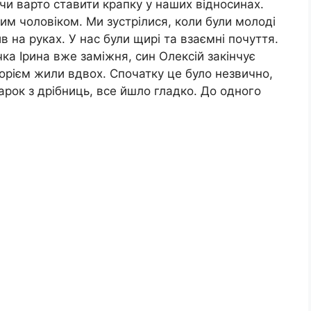
и варто ставити крапку у наших відносинах.
м чоловіком. Ми зустрілися, коли були молоді
в на руках. У нас були щирі та взаємні почуття.
чка Ірина вже заміжня, син Олексій закінчує
горієм жили вдвох. Спочатку це було незвично,
варок з дрібниць, все йшло гладко. До одного