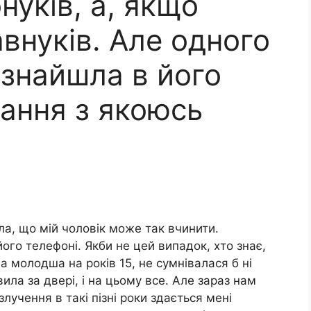
уків, а, якщо
авнуків. Але одного
 знайшла в його
вання з якоюсь
ла, що мій чоловік може так вчинити.
ого телефоні. Якби не цей випадок, хто знає,
ла молодша на років 15, не сумнівалася б ні
вила за двері, і на цьому все. Але зараз нам
злучення в такі пізні роки здається мені