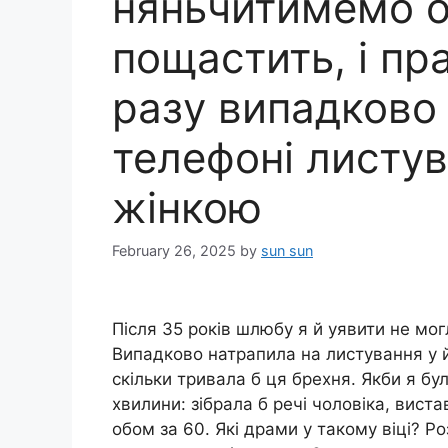
няньчитимемо он
пощастить, і пр
разу випадково
телефоні листу
жінкою
February 26, 2025
by
sun sun
Після 35 років шлюбу я й уявити не мог
Випадково натрапила на листування у й
скільки тривала б ця брехня. Якби я бу
хвилини: зібрала б речі чоловіка, виста
обом за 60. Які драми у такому віці? Ро