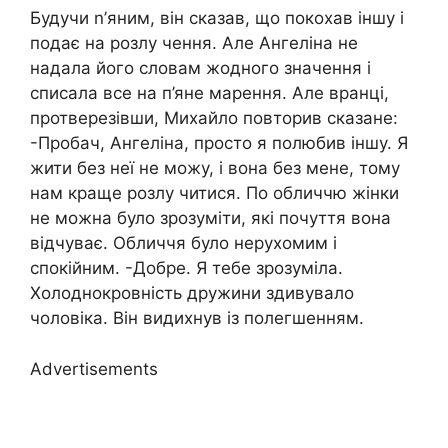
Будучи n’яним, він сказав, що покохав іншу і
подає на розлу чення. Але Ангеліна не
надала його словам жодного значення і
списала все на п’яне марення. Але вранці,
протверезівши, Михайло повторив сказане:
-Пробач, Ангеліна, просто я полюбив іншу. Я
жити без неї не можу, і вона без мене, тому
нам краще розлу читися. По обличчю жінки
не можна було зрозуміти, які почуття вона
відчуває. Обличчя було нерухомим і
спокійним. -Добре. Я тебе зрозуміла.
Холоднокровність дружини здивувало
чоловіка. Він видихнув із полегшенням.
Advertisements