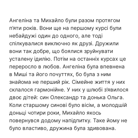
Ангеліна та Михайло були разом протягом
п’яти років. Вони ще на першому курсі були
небайдужі один до одного, але тоді
спілкувалися виключно як друзі. Дружили
вони так добре, що боялися зруйнувати
усталену ідилію. Потім на останніх курсах це
переросло в любов. Ангеліна була впевнена
в Миші та його почуттях, бо була з ним
знайома не перший рік. Сімейне життя у них
склалося гармонійне. У них у шлюбі з’явилося
двоє дітей: син Олександр та донька Ольга.
Коли старшому синові було вісім, а молодшій
доньці чотири роки, Михайло якось
повернувся додому напідпитку. Таке йому не
було властиво, дружина була здивована.